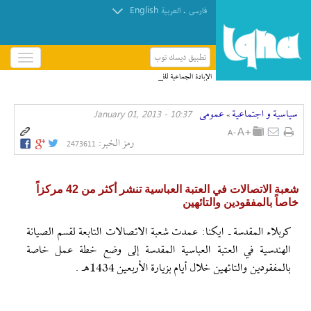
English
.
فارسی
العربیة
تطبيق ديسك توب
باز
و
الإبادة الجماعية للفلسطينيين متجذرّة في صمت منظمات
بسته
حقوق الإنسان
کردن
سیاسیة و اجتماعیة
عمومی
10:37 - January 01, 2013
منو
»
رمز الخبر:
2473611
شعبة الاتصالات في العتبة العباسية تنشر أكثر من 42 مركزاً
خاصاً بالمفقودين والتائهين
كربلاء المقدسة ـ ايكنا: عمدت شعبة الاتصالات التابعة لقسم الصيانة
الهندسية في العتبة العباسية المقدسة إلى وضع خطة عمل خاصة
بالمفقودين والتائهين خلال أيام بزيارة الأربعين 1434هـ .