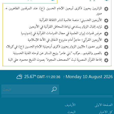
الزائرون يحيون ذكرى أربعين الإمام الحسين (ع) عند المرقدين الطاهرين +
صور
الأربعين الحسيني؛ منصة عالمية لنشر الثقافة القرآنية
تزايد إقبال الزوّار يستدعي زيادة المحافل القرآنية في الأربعين
عرض قدرات إيران العلمية في مجال الدراسات القرآنية في إندونيسيا
الأربعين القرآني؛ حاجزٌ أمام مشروع النفاق في الأمة الإسلامية
تقرير مصور | ملايين الزوار يحيون ذكرى أربعينية الإمام الحسين (ع) في كربلاء
بالصور والفيديو...موكب "بني عامر" يزيح الستار عن لوحته الفنية الحسينية
إذاعة القرآن المصرية تبث "المصحف المجود" بصوت الشيخ محمود علي البنا
25.67°
Monday 10 August 2026
GMT-11:20:36
؛
الصفحة الاولى
الأرشیف
كل الاخبار
البحث