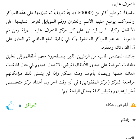
التعرف عليهم.
مضيفاً: تم طبع أكثر من (50000) باجاً تعريفياً تم توزيعها على هذه المراكز
والمواكب يوضع عليها الاسم والعنوان ورقم الموبايل لغرض تسليمها على
الأطفال وكبار السن ليتسنى على كل مركز التعرف عليه بسهولة ومن ثم
التعريف به عبر المراكز المنتشرة وأنه في زيارة العام الماضي تم العثور على
15الف تائه ومفقود.
وناشد المهندس طالب من الزائرين الذين يصطحبون معهم أطفالهم إلى تعليق
بطاقات تعريفية على صدور الأطفال لغرض الاتصال بذويهم في حال افتقدت
العائلة طفلها وإيصاله بأقرب وقت ممكن وإذا لن يتسنى ذلك فبإمكانهم
مراجعة المركز (مركز المفقودين) في أي وقت آخر وتم أعداد مركز متخصص
أخر لرعايتهم وتوفير كافة وسائل الراحة لهم".
الموافق
أبلغ عن مشكلة
0
رایکم
الاسم