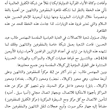
وأفادت وكالة الأنباء القرآنية الدولية(ايكنا) نقلاً عن شبكة الكفيل العالمية أنه
تأتي هذه الخطة بالنظر لما تشكله ظاهرة المفقودين والتائهين من أهمية بالغة
وخصوصاً خلال الزيارات المليونية ومنها زيارة أربعينية الإمام الحسين عليه
السلام والتي تعتبر ذروة هذه الزيارات، لذا جاءت هذه الخطة للحد من هذه
الظاهرة.
وقال مسؤول شعبة الاتصالات في العتبة العباسية المقدسة المهندس طالب عبد
الحسين: قامت الشعبة بعمل شبكة خاصة بالمفقودين والتائهين وذلك لما
تشهده هذه الزيارة من تزايد في أعداد الزائرين الوافدين لأحياء زيارة الأربعين
1434هـ، وبالتنسيق مع قيادة عمليات كربلاء والمواكب والهيئات الحسينية
المنتشرة على الطرق المؤدية إلى كربلاء المقدسة ومن جميع محاورها.
وبين المهندس طالب: تم نشر أكثر من 42 مركزاً للمفقودين والتائهين وعلى
أربعة محاور، وهي محور (كربلاء ـ نجف) ومحور (كربلاء ـ بغداد) ومحور
(كربلاء ـ بابل) ومحور داخل مركز المدينة، وتم تجهيز كل مركز من هذه
المراكز بأجهزة لاسلكية للاتصال، وبجهاز اتصال مجاني (أسيا سيل ـ أمنيه)
لتأمين الاتصال مع كل مركز ومع السيطرة المركزية (مركز الكفيل للمفقودين)
مضافاً إليه جهاز مكبر صوت وأربع عجلات لنقل التائهين والمفقودين حال