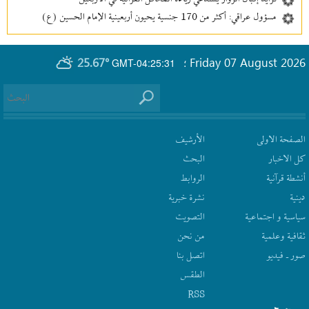
مسؤول عراقي: أكثر من 170 جنسية يحيون أربعينية الإمام الحسين (ع)
25.67°
Friday 07 August 2026
GMT-04:25:31
؛
الصفحة الاولى
الأرشیف
كل الاخبار
البحث
أنشطة قرآنیة
الروابط
دينية
نشرة‌ خبریة
سیاسیة و اجتماعیة
التصويت
ثقافیة وعلمیة
من نحن
صور ـ فيديو
اتصل بنا
الطقس
RSS