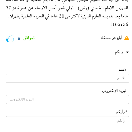
يذكر ان آية الله الشيخ مجتبى الطهراني من مراجع التقليد واحد التلامذة
البارزين للامام الخميني (رض) , توفي فجر أمس الاربعاء عن عمر ناهز 77
عاما بعد تدريسه العلوم الدينية لاكثر من 30 عاما في الحوزة العلمية بطهران.
1165756
الموافق
أبلغ عن مشكلة
0
رایکم
الاسم
البرید الإلکتروني
* رأیکم