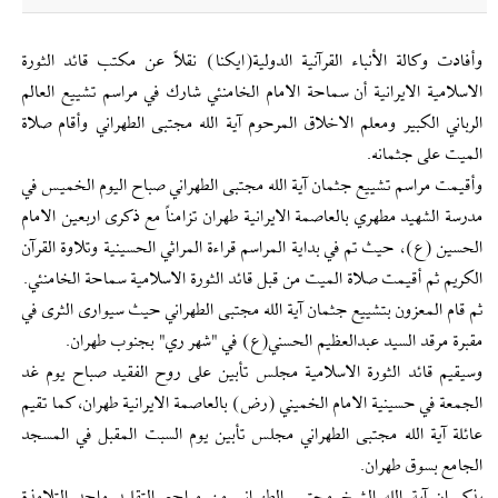
وأفادت وكالة الأنباء القرآنية الدولية(ايكنا) نقلاً عن مكتب قائد الثورة
الاسلامية الايرانية أن سماحة الامام الخامنئي شارك في مراسم تشييع العالم
الرباني الكبير ومعلم الاخلاق المرحوم آية الله مجتبى الطهراني وأقام صلاة
الميت على جثمانه.
وأقيمت مراسم تشييع جثمان آية الله مجتبى الطهراني صباح اليوم الخميس في
مدرسة الشهيد مطهري بالعاصمة الايرانية طهران تزامناً مع ذكرى اربعين الامام
الحسين (ع)، حيث تم في بداية المراسم قراءة المراثي الحسينية وتلاوة القرآن
الكريم ثم أقيمت صلاة الميت من قبل قائد الثورة الاسلامية سماحة الخامنئي.
ثم قام المعزون بتشييع جثمان آية الله مجتبى الطهراني حيث سيوارى الثرى في
مقبرة مرقد السيد عبدالعظيم الحسني(ع) في "شهر ري" بجنوب طهران.
وسيقيم قائد الثورة الاسلامية مجلس تأبين على روح الفقيد صباح يوم غد
الجمعة في حسينية الامام الخميني (رض) بالعاصمة الايرانية طهران، كما تقيم
عائلة آية الله مجتبى الطهراني مجلس تأبين يوم السبت المقبل في المسجد
الجامع بسوق طهران.