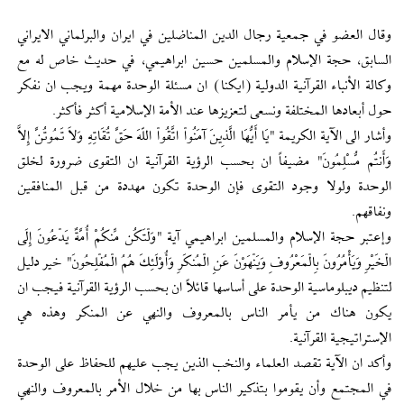
وقال العضو في جمعية رجال الدين المناضلين في ايران والبرلماني الايراني
السابق، حجة الإسلام والمسلمين حسين ابراهيمي، في حديث خاص له مع
وكالة الأنباء القرآنية الدولية (ايكنا) ان مسئلة الوحدة مهمة ويجب ان نفكر
حول أبعادها المختلفة ونسعى لتعزيزها عند الأمة الإسلامية أكثر فأكثر.
وأشار الى الآية الكريمة "يَا أَيُّهَا الَّذِينَ آمَنُواْ اتَّقُواْ اللّهَ حَقَّ تُقَاتِهِ وَلاَ تَمُوتُنَّ إِلاَّ
وَأَنتُم مُّسْلِمُونَ" مضيفاً ان بحسب الرؤية القرآنية ان التقوى ضرورة لخلق
الوحدة ولولا وجود التقوى فإن الوحدة تكون مهددة من قبل المنافقين
ونفاقهم.
وإعتبر حجة الإسلام والمسلمين ابراهيمي آية "وَلْتَكُن مِّنكُمْ أُمَّةٌ يَدْعُونَ إِلَى
الْخَيْرِ وَيَأْمُرُونَ بِالْمَعْرُوفِ وَيَنْهَوْنَ عَنِ الْمُنكَرِ وَأُوْلَئِكَ هُمُ الْمُفْلِحُونَ" خير دليل
لتنظيم ديبلوماسية الوحدة على أساسها قائلاً ان بحسب الرؤية القرآنية فيجب ان
يكون هناك من يأمر الناس بالمعروف والنهي عن المنكر وهذه هي
الإستراتيجية القرآنية.
وأكد ان الآية تقصد العلماء والنخب الذين يجب عليهم للحفاظ على الوحدة
في المجتمع وأن يقوموا بتذكير الناس بها من خلال الأمر بالمعروف والنهي