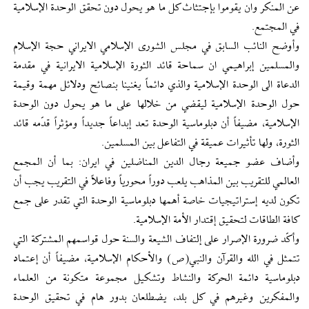
عن المنكر وان يقوموا بإجتثاث كل ما هو يحول دون تحقق الوحدة الإسلامية
في المجتمع.
وأوضح النائب السابق في مجلس الشورى الإسلامي الايراني حجة الإسلام
والمسلمين إبراهيمي ان سماحة قائد الثورة الإسلامية الايرانية في مقدمة
الدعاة الى الوحدة الإسلامية والذي دائماً يغنينا بنصائح ودلائل مهمة وقيمة
حول الوحدة الإسلامية ليقضي من خلالها على ما هو يحول دون الوحدة
الإسلامية، مضيفاً أن دبلوماسية الوحدة تعد إبداعاً جديداً ومؤثراً قدّمه قائد
الثورة، ولها تأثيرات عميقة في التفاعل بين المسلمين.
وأضاف عضو جميعة رجال الدين المناضلين في ايران: بما أن المجمع
العالمي للتقريب بين المذاهب يلعب دوراً محورياً وفاعلاً في التقريب يجب أن
تكون لديه إستراتيجيات خاصة أهمها دبلوماسية الوحدة التي تقدر على جمع
كافة الطاقات لتحقيق إقتدار الأمة الإسلامية.
وأكّد ضرورة الإصرار على إلتفاف الشيعة والسنة حول قواسمهم المشتركة التي
تتمثل في الله والقرآن والنبي(ص) والأحكام الإسلامية، مضيفاً أن إعتماد
دبلوماسية دائمة الحركة والنشاط وتشكيل مجموعة متكونة من العلماء
والمفكرين وغيرهم في كل بلد، يضطلعان بدور هام في تحقيق الوحدة