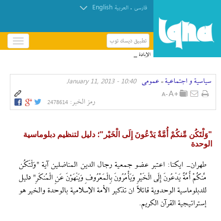
English
.
فارسی
العربیة
تطبيق ديسك توب
باز
و
الإبادة الجماعية للفلسطينيين متجذرّة في صمت منظمات
بسته
حقوق الإنسان
کردن
سیاسیة و اجتماعیة
عمومی
10:40 - January 11, 2013
منو
»
رمز الخبر:
2478614
"وَلْتَكُن مِّنكُمْ أُمَّةٌ يَدْعُونَ إِلَى الْخَيْر"؛ دليل لتنظيم دبلوماسية
الوحدة
طهران- ايكنا: اعتبر عضو جمعية رجال الدين المناضلين آية "وَلْتَكُن
مِّنكُمْ أُمَّةٌ يَدْعُونَ إِلَى الْخَيْرِ وَيَأْمُرُونَ بِالْمَعْرُوفِ وَيَنْهَوْنَ عَنِ الْمُنكَرِ" دليل
للدبلوماسية الوحدوية قائلاً ان تذكير الأمة الإسلامية بالوحدة والخير هو
إستراتيجية القرآن الكريم.