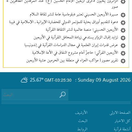
الزائرون يحيون ذكرى أربعين الإمام الحسين (ع) عند المرقدين الطاهرين +
صور
مسيرة الأربعين الحسيني تعتبر دبلوماسية عامة لنشر ثقافة السلام
دعوة لتقديم أوراق بحثية للمؤتمر الدولي للحضارة الإيرانية ـ الإسلامية في فيينا
الأربعين الحسيني؛ منصة عالمية لنشر الثقافة القرآنية
تزايد إقبال الزوّار يستدعي زيادة المحافل القرآنية في الأربعين
عرض قدرات إيران العلمية في مجال الدراسات القرآنية في إندونيسيا
الأربعين القرآني؛ حاجزٌ أمام مشروع النفاق في الأمة الإسلامية
تقرير مصور | مواكب العزاء في منطقة بين‌ الحرمین عشية الأربعين
25.67°
Sunday 09 August 2026
GMT-03:25:30
؛
الصفحة الاولى
الأرشیف
كل الاخبار
البحث
أنشطة قرآنیة
الروابط