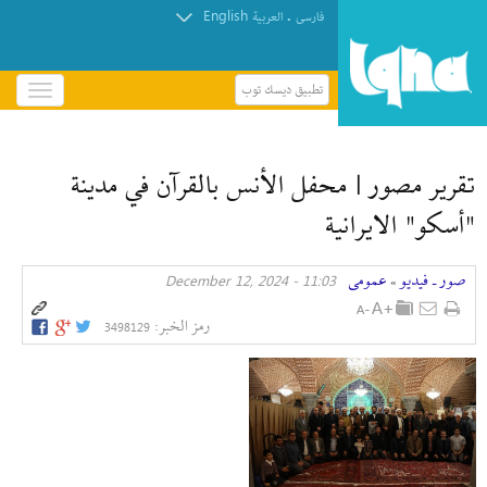
English
.
فارسی
العربیة
تطبيق ديسك توب
باز
و
بسته
کردن
تقرير مصور | محفل الأنس بالقرآن في مدينة
منو
"أسكو" الايرانية
صور ـ فيديو
عمومی
11:03 - December 12, 2024
»
رمز الخبر:
3498129