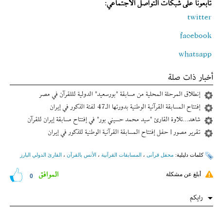
تابعونا على شبكات التواصل الاجتماعي:
twitter
facebook
whatsapp
أخبار ذات صلة
إنطلاق المرحلة المحلية من مسابقة "بورسعيد" الدولية لللقرآن في مصر
إفتتاح المسابقة القرآنية الوطنية بدورتها الـ47 لفئة الذكور في إیران
شاهد...تلاوة القارئ "سيد محمد حسيني بور" في إفتتاح مسابقة إیران للقرآن
تقرير مصور | حفل إفتتاح المسابقة القرآنية الوطنية للذكور في إیران
کلمات دلیلیة:
محفل قرآنی
،
المسابقات القرآنیة
،
الأنس بالقرآن
،
القارئ الدولي البارز
الموافق
أبلغ عن مشكلة
0
رایکم