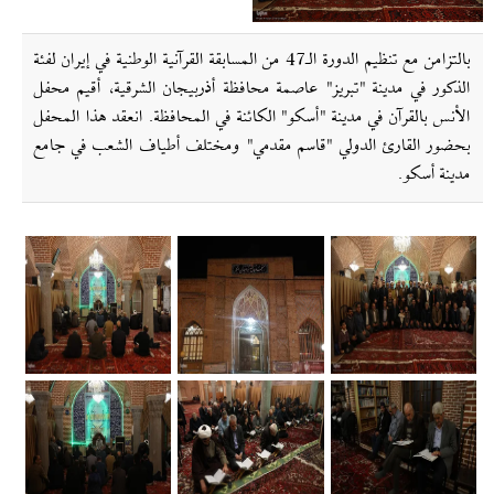
بالتزامن مع تنظيم الدورة الـ47 من المسابقة القرآنية الوطنية في إیران لفئة
الذكور في مدينة "تبريز" عاصمة محافظة أذربيجان الشرقية، أقيم محفل
الأنس بالقرآن في مدينة "أسكو" الكائنة في المحافظة. انعقد هذا المحفل
بحضور القارئ الدولي "قاسم مقدمي" ومختلف أطياف الشعب في جامع
مدينة أسكو.