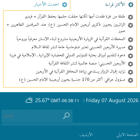
احدث الأخبار
الأکثر قراءة
طفلة من غزة فقدت أمها لكنها حققت حلمها بحفظ القرآن + فيديو
الزائرون يحيون ذكرى أربعين الإمام الحسين (ع) عند المرقدين الطاهرين +
صور
المحطات القرآنية في الزيارة الأربعينية مشروع لبناء الإنسان معرفیاً وروحياً
مسيرة الأربعين الحسيني تعتبر دبلوماسية عامة لنشر ثقافة السلام
دعوة لتقديم أوراق بحثية للمؤتمر الدولي للحضارة الإيرانية ـ الإسلامية في فيينا
الأربعين الحسيني؛ منصة عالمية لنشر الثقافة القرآنية
تزايد إقبال الزوّار يستدعي زيادة المحافل القرآنية في الأربعين
مسؤول عراقي: أكثر من 170 جنسية يحيون أربعينية الإمام الحسين (ع)
25.67°
Friday 07 August 2026
GMT-06:38:11
؛
الصفحة الاولى
الأرشیف