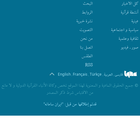
كل الاخبار
البحث
أنشطة قرآنیة
الروابط
دينية
نشرة‌ خبریة
سیاسیة و اجتماعیة
التصويت
ثقافیة وعلمیة
من نحن
صور ـ فيديو
اتصل بنا
الطقس
RSS
English
Français
Türkçe
فارسی
العربیة
.
.
.
.
© جمیع الحقوق المادیة و المعنویة لهذا الموقع تخص وکالة الأنباء القرآنیة الدولیة و لا مانع
من الاقتباس شرط ذکر المصدر
قدتم إطلاقها من قبل:
"ایران سامانه"