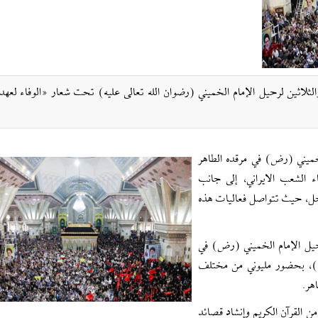
لثلاثين لرحيل الإمام الخميني (رضوان الله تعالى عليه) تحت شعار «الوفاء لعهد 
ية الـ 37 لرحيل الامام الخميني (رض) في مرقده الطاهر
ء الشعب الايراني، إلى جانب
احل، حيث تتواصل فعاليات هذه
رحيل الإمام الخميني (رض) في
لتاسعة صباحًا بالتوقيت المحلي (+3.30 ت.غ)، بحضور مليوني من مختلف
هر.
ن القرآن الكريم وإنشاد قصائد