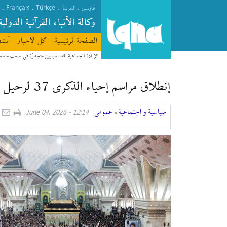
Français
Türkçe
.
.
.
.
فارسی
العربیة
وکالة الأنباء القرآنیة الدولیة
الصفحة الرئیسیة
كل الاخبار
أنشط
إنطلاق مراسم إحياء الذكرى 37 لرحيل الإمام الخميني (رض)
سیاسیة و اجتماعیة
عمومی
12:14 - June 04, 2026
»