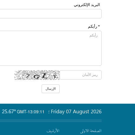
البرید الإلکتروني
* رأیکم
25.67°
Friday 07 August 2026
GMT-13:09:11
؛
الصفحة الاولى
الأرشیف