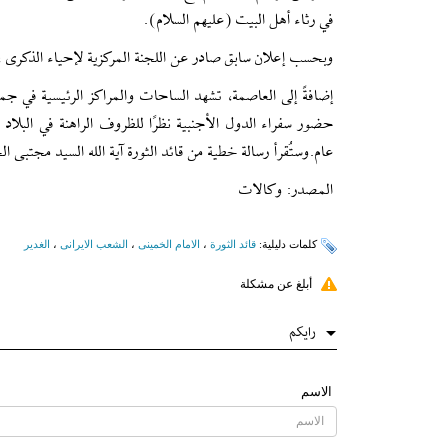
في رثاء أهل البيت (عليهم السلام).
وبحسب إعلان سابق صادر عن اللجنة المركزية لإحياء الذكرى ، ي
إضافةً إلى العاصمة، تشهد الساحات والمراكز الرئيسية في جميع
حضور سفراء الدول الأجنبية نظرًا للظروف الراهنة في البلا
عام.وستُقرأ رسالة خطية من قائد الثورة آية الله السيد مجتبى ا
المصدر: وکالات
کلمات دلیلیة:
قائد الثورة
،
الامام الخمینی
،
الشعب الایرانی
،
الغدیر
أبلغ عن مشكلة
رایکم
الاسم