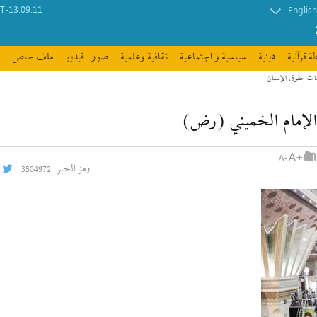
-13:09:11
English
ة قرآنیة
دينية
سیاسیة و اجتماعیة
ثقافیة وعلمیة
صور ـ فيديو
ملف خاص
رمز الخبر:
3504972