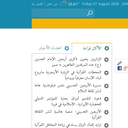
|
GMT
, Friday 07 August 2026
٬
من نحن
اتصل بنا
25.67°
احدث الأخبار
الأکثر قراءة
الزائرون يحيون ذكرى أربعين الإمام الحسين
(ع) عند المرقدين الطاهرين + صور
المحطات القرآنية في الزيارة الأربعينية مشروع
لبناء الإنسان معرفیاً وروحياً
مسيرة الأربعين الحسيني تعتبر دبلوماسية عامة
لنشر ثقافة السلام
دعوة لتقديم أوراق بحثية للمؤتمر الدولي
للحضارة الإيرانية ـ الإسلامية في فيينا
الأربعين الحسيني؛ منصة عالمية لنشر الثقافة
القرآنية
تزايد إقبال الزوّار يستدعي زيادة المحافل القرآنية