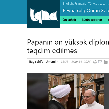
English
Français
Türkçe
.
.
.
.
العربیة
Beynəlxalq Quran Xəb
Ön səhifə
Bütün xəbərlər
Papanın ən yüksək diploma
təqdim edilməsi
Baş səhifə
Ümumi
15:25 - May 14, 2026
»