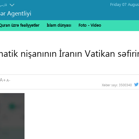
فارسی
ər Agentliyi
Quran üzrə fəaliyyətlər
İslam dünyası
Foto - Video
tik nişanının İranın Vatikan səfiri
Xəbər sayı:
3500340