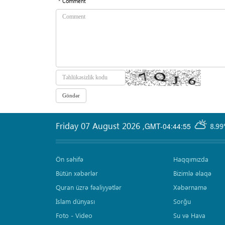
* Comment
Friday 07 August 2026
,
GMT-04:44:55
8.99
Ön səhifə
Haqqımızda
Bütün xəbərlər
Bizimlə əlaqə
Quran üzrə fəaliyyətlər
Xəbərnamə
İslam dünyası
Sorğu
Foto - Video
Su və Hava