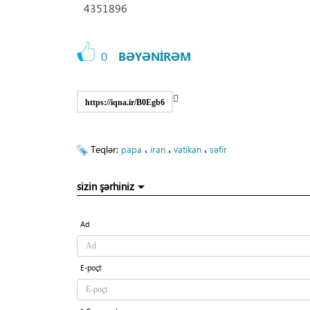
4351896
0
BƏYƏNİRƏM
https://iqna.ir/B0Egb6
Teqlər:
،
،
،
papa
iran
vatikan
səfir
sizin şərhiniz
Ad
E-poçt