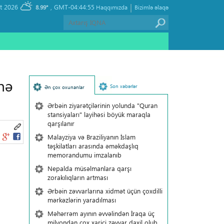
|
, Friday 07 August 2026
GMT-04:44:55
8.99°
Haqqımızda
Bizimlə əlaqə
nə
Son xəbərlər
Ən çox oxunanlar
Ərbəin ziyarətçilərinin yolunda "Quran
stansiyaları" layihəsi böyük maraqla
qarşılanır
Malayziya və Braziliyanın İslam
təşkilatları arasında əməkdaşlıq
memorandumu imzalanıb
Nepalda müsəlmanlara qarşı
zorakılıqların artması
Ərbəin zəvvarlarına xidmət üçün çoxdilli
mərkəzlərin yaradılması
Məhərrəm ayının əvvəlindən İraqa üç
milyondan çox xarici zəvvar daxil olub