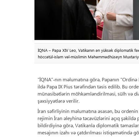
İQNA – Papa XIV Leo, Vatikanın ən yüksək diplomatik fəxri
höccətül‑islam vəl‑müslimin Məhəmmədhüseyn Muxtariy
“İQNA”‑nın məlumatına görə, Papanın “Ordinə Pi
ildə Papa IX Pius tərəfindən təsis edilib. Bu ord
münasibətlərin möhkəmləndirilməsi, sülh və di
şəxsiyyətlərə verilir.
İran səfirliyinin məlumatına əsasən, bu ordenin
rejimin İran əleyhinə təcavüzlərini açıq şəkildə 
bildirdiyinə görə, Vatikanla diplomatik təmasla
mesajının izahı və çatdırılması istiqamətində 