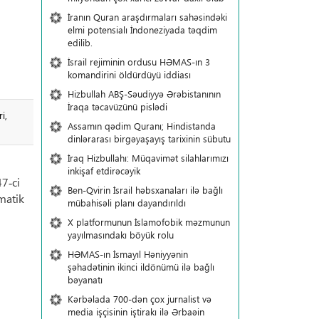
İranın Quran araşdırmaları sahəsindəki
elmi potensialı İndoneziyada təqdim
edilib.
İsrail rejiminin ordusu HƏMAS-ın 3
komandirini öldürdüyü iddiası
Hizbullah ABŞ-Səudiyyə Ərəbistanının
İraqa təcavüzünü pislədi
i,
Assamın qədim Quranı; Hindistanda
dinlərarası birgəyaşayış tarixinin sübutu
İraq Hizbullahı: Müqavimət silahlarımızı
inkişaf etdirəcəyik
7‑ci
Ben-Qvirin İsrail həbsxanaları ilə bağlı
omatik
mübahisəli planı dayandırıldı
X platformunun İslamofobik məzmunun
yayılmasındakı böyük rolu
HƏMAS-ın İsmayıl Həniyyənin
şəhadətinin ikinci ildönümü ilə bağlı
bəyanatı
Kərbəlada 700-dən çox jurnalist və
media işçisinin iştirakı ilə Ərbaəin