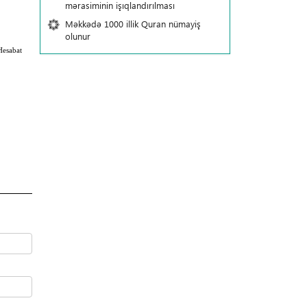
mərasiminin işıqlandırılması
Məkkədə 1000 illik Quran nümayiş
olunur
Hesabat