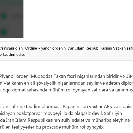
 nişanı olan “Ordinə Piyano” ordenini İran İslam Respublikasının Vatikan səfir
ə təqdim edib.
yano” ordeni Müqəddəs Taxtın fəxri nişanlarından biridir və 184
en Vatikanın ən ali şövalyelik nişanlarından sayılır və adətən dipl
aloqa xidmət sahəsində mühüm rol oynayan səfirlərə və tanınmış
 İran səfirinə təqdim olunması, Papanın son vaxtlar ABŞ və sionist
pisləyən ədalətpərvər mövqeyi ilə də əlaqəsiz deyil. Səfirliyin
rda İran İslam Respublikasının sülh, ədalət və müharibə əleyhinə
görülən fəaliyyətlər bu prosesdə mühüm rol oynayıb.