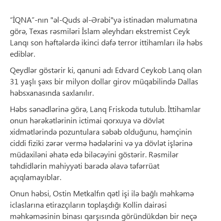
“İQNA”-nın "əl-Quds əl-Ərəbi"yə istinadən məlumatına
görə, Texas rəsmiləri İslam əleyhdarı ekstremist Ceyk
Lanqı son həftələrdə ikinci dəfə terror ittihamları ilə həbs
ediblər.
Qeydlər göstərir ki, qanuni adı Edvard Ceykob Lanq olan
31 yaşlı şəxs bir milyon dollar girov müqabilində Dallas
həbsxanasında saxlanılır.
Həbs sənədlərinə görə, Lanq Friskoda tutulub. İttihamlar
onun hərəkətlərinin ictimai qorxuya və dövlət
xidmətlərində pozuntulara səbəb olduğunu, həmçinin
ciddi fiziki zərər vermə hədələrini və ya dövlət işlərinə
müdaxiləni əhatə edə biləcəyini göstərir. Rəsmilər
təhdidlərin mahiyyəti barədə əlavə təfərrüat
açıqlamayıblar.
Onun həbsi, Ostin Metkalfın qətl işi ilə bağlı məhkəmə
iclaslarına etirazçıların toplaşdığı Kollin dairəsi
məhkəməsinin binası qarşısında göründükdən bir neçə