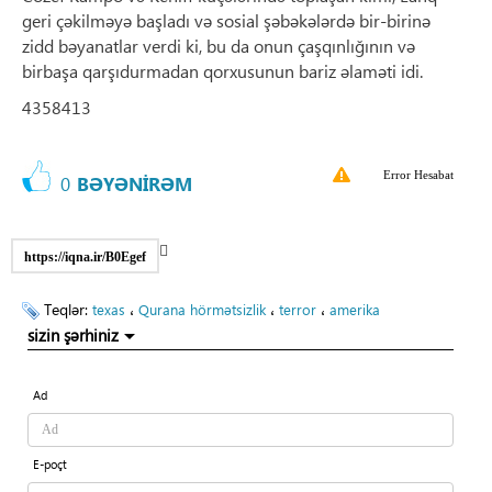
geri çəkilməyə başladı və sosial şəbəkələrdə bir-birinə
zidd bəyanatlar verdi ki, bu da onun çaşqınlığının və
birbaşa qarşıdurmadan qorxusunun bariz əlaməti idi.
4358413
Error Hesabat
0
BƏYƏNİRƏM
https://iqna.ir/B0Egef
Teqlər:
،
،
،
texas
Qurana hörmətsizlik
terror
amerika
sizin şərhiniz
Ad
E-poçt