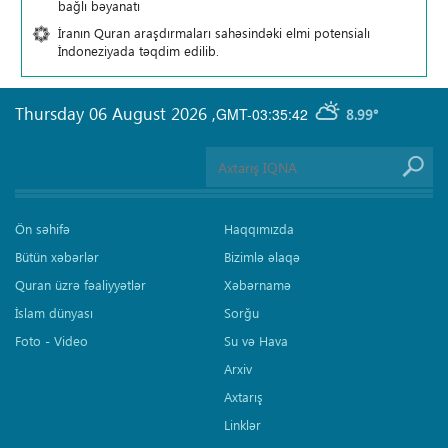
bağlı bəyanatı
İranın Quran araşdırmaları sahəsindəki elmi potensialı
İndoneziyada təqdim edilib.
Thursday 06 August 2026
,
GMT-03:35:42
8.99°
Ön səhifə
Haqqımızda
Bütün xəbərlər
Bizimlə əlaqə
Quran üzrə fəaliyyətlər
Xəbərnamə
İslam dünyası
Sorğu
Foto - Video
Su və Hava
Arxiv
Axtarış
Linklər