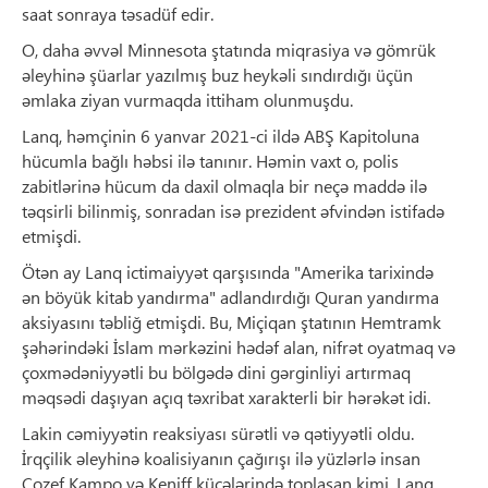
saat sonraya təsadüf edir.
O, daha əvvəl Minnesota ştatında miqrasiya və gömrük
əleyhinə şüarlar yazılmış buz heykəli sındırdığı üçün
əmlaka ziyan vurmaqda ittiham olunmuşdu.
Lanq, həmçinin 6 yanvar 2021-ci ildə ABŞ Kapitoluna
hücumla bağlı həbsi ilə tanınır. Həmin vaxt o, polis
zabitlərinə hücum da daxil olmaqla bir neçə maddə ilə
təqsirli bilinmiş, sonradan isə prezident əfvindən istifadə
etmişdi.
Ötən ay Lanq ictimaiyyət qarşısında "Amerika tarixində
ən böyük kitab yandırma" adlandırdığı Quran yandırma
aksiyasını təbliğ etmişdi. Bu, Miçiqan ştatının Hemtramk
şəhərindəki İslam mərkəzini hədəf alan, nifrət oyatmaq və
çoxmədəniyyətli bu bölgədə dini gərginliyi artırmaq
məqsədi daşıyan açıq təxribat xarakterli bir hərəkət idi.
Lakin cəmiyyətin reaksiyası sürətli və qətiyyətli oldu.
İrqçilik əleyhinə koalisiyanın çağırışı ilə yüzlərlə insan
Cozef Kampo və Keniff küçələrində toplaşan kimi, Lanq