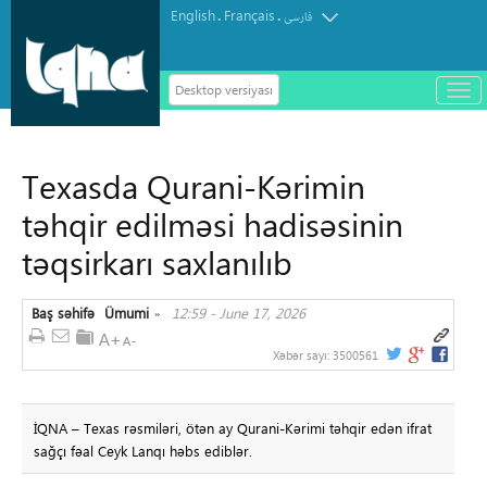
English
Français
.
.
فارسی
Desktop versiyası
باز
و
سته
ردن
Texasda Qurani-Kərimin
منو
təhqir edilməsi hadisəsinin
təqsirkarı saxlanılıb
Baş səhifə
Ümumi
12:59 - June 17, 2026
»
Xəbər sayı:
3500561
İQNA – Texas rəsmiləri, ötən ay Qurani-Kərimi təhqir edən ifrat
sağçı fəal Ceyk Lanqı həbs ediblər.