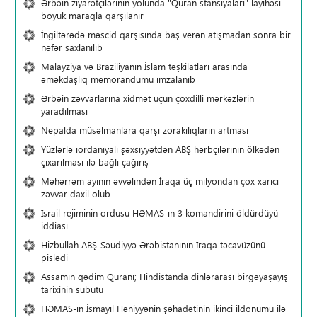
Ərbəin ziyarətçilərinin yolunda "Quran stansiyaları" layihəsi
böyük maraqla qarşılanır
İngiltərədə məscid qarşısında baş verən atışmadan sonra bir
nəfər saxlanılıb
Malayziya və Braziliyanın İslam təşkilatları arasında
əməkdaşlıq memorandumu imzalanıb
Ərbəin zəvvarlarına xidmət üçün çoxdilli mərkəzlərin
yaradılması
Nepalda müsəlmanlara qarşı zorakılıqların artması
Yüzlərlə iordaniyalı şəxsiyyətdən ABŞ hərbçilərinin ölkədən
çıxarılması ilə bağlı çağırış
Məhərrəm ayının əvvəlindən İraqa üç milyondan çox xarici
zəvvar daxil olub
İsrail rejiminin ordusu HƏMAS-ın 3 komandirini öldürdüyü
iddiası
Hizbullah ABŞ-Səudiyyə Ərəbistanının İraqa təcavüzünü
pislədi
Assamın qədim Quranı; Hindistanda dinlərarası birgəyaşayış
tarixinin sübutu
HƏMAS-ın İsmayıl Həniyyənin şəhadətinin ikinci ildönümü ilə