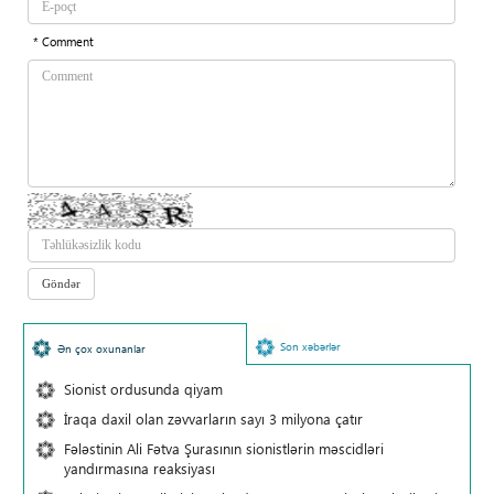
* Comment
Son xəbərlər
Ən çox oxunanlar
Sionist ordusunda qiyam
İraqa daxil olan zəvvarların sayı 3 milyona çatır
Fələstinin Ali Fətva Şurasının sionistlərin məscidləri
yandırmasına reaksiyası