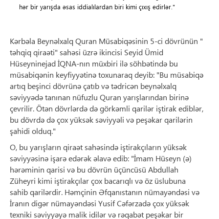
hər bir yarışda əsas iddialılardan biri kimi çıxış edirlər."
Kərbəla Beynəlxalq Quran Müsabiqəsinin 5-ci dövrünün "
təhqiq qiraəti" sahəsi üzrə ikincisi Seyid Ümid
Hüseyninejad İQNA-nın müxbiri ilə söhbətində bu
müsabiqənin keyfiyyətinə toxunaraq deyib: "Bu müsabiqə
artıq beşinci dövrünə çatıb və tədricən beynəlxalq
səviyyədə tanınan nüfuzlu Quran yarışlarından birinə
çevrilir. Ötən dövrlərdə də görkəmli qarilər iştirak ediblər,
bu dövrdə də çox yüksək səviyyəli və peşəkar qarilərin
şahidi olduq."
O, bu yarışların qiraət sahəsində iştirakçıların yüksək
səviyyəsinə işarə edərək əlavə edib: "İmam Hüseyn (ə)
hərəminin qarisi və bu dövrün üçüncüsü Abdullah
Züheyri kimi iştirakçılar çox bacarıqlı və öz üslubuna
sahib qarilərdir. Həmçinin Əfqanıstanın nümayəndəsi və
İranın digər nümayəndəsi Yusif Cəfərzadə çox yüksək
texniki səviyyəyə malik idilər və rəqabət peşəkar bir