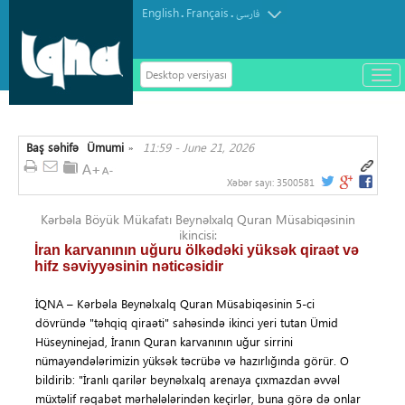
English
Français
.
.
فارسی
Desktop versiyası
باز
و
سته
ردن
Baş səhifə
Ümumi
11:59 - June 21, 2026
منو
»
Xəbər sayı:
3500581
Kərbəla Böyük Mükafatı Beynəlxalq Quran Müsabiqəsinin
ikincisi:
İran karvanının uğuru ölkədəki yüksək qiraət və
hifz səviyyəsinin nəticəsidir
İQNA – Kərbəla Beynəlxalq Quran Müsabiqəsinin 5-ci
dövründə "təhqiq qiraəti" sahəsində ikinci yeri tutan Ümid
Hüseyninejad, İranın Quran karvanının uğur sirrini
nümayəndələrimizin yüksək təcrübə və hazırlığında görür. O
bildirib: "İranlı qarilər beynəlxalq arenaya çıxmazdan əvvəl
müxtəlif rəqabət mərhələlərindən keçirlər, buna görə də onlar