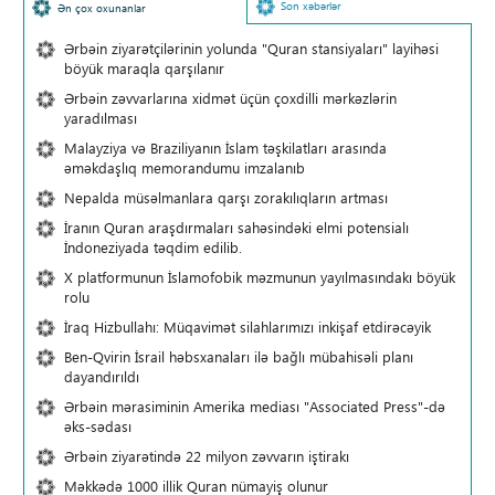
Son xəbərlər
Ən çox oxunanlar
Ərbəin ziyarətçilərinin yolunda "Quran stansiyaları" layihəsi
böyük maraqla qarşılanır
Ərbəin zəvvarlarına xidmət üçün çoxdilli mərkəzlərin
yaradılması
Malayziya və Braziliyanın İslam təşkilatları arasında
əməkdaşlıq memorandumu imzalanıb
Nepalda müsəlmanlara qarşı zorakılıqların artması
İranın Quran araşdırmaları sahəsindəki elmi potensialı
İndoneziyada təqdim edilib.
X platformunun İslamofobik məzmunun yayılmasındakı böyük
rolu
İraq Hizbullahı: Müqavimət silahlarımızı inkişaf etdirəcəyik
Ben-Qvirin İsrail həbsxanaları ilə bağlı mübahisəli planı
dayandırıldı
Ərbəin mərasiminin Amerika mediası "Associated Press"-də
əks-sədası
Ərbəin ziyarətində 22 milyon zəvvarın iştirakı
Məkkədə 1000 illik Quran nümayiş olunur