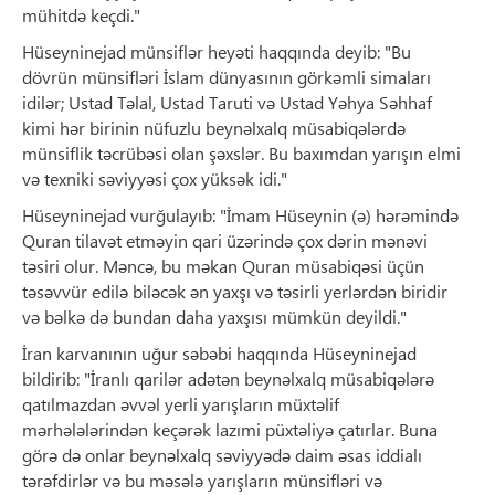
mühitdə keçdi."
Hüseyninejad münsiflər heyəti haqqında deyib: "Bu
dövrün münsifləri İslam dünyasının görkəmli simaları
idilər; Ustad Təlal, Ustad Taruti və Ustad Yəhya Səhhaf
kimi hər birinin nüfuzlu beynəlxalq müsabiqələrdə
münsiflik təcrübəsi olan şəxslər. Bu baxımdan yarışın elmi
və texniki səviyyəsi çox yüksək idi."
Hüseyninejad vurğulayıb: "İmam Hüseynin (ə) hərəmində
Quran tilavət etməyin qari üzərində çox dərin mənəvi
təsiri olur. Məncə, bu məkan Quran müsabiqəsi üçün
təsəvvür edilə biləcək ən yaxşı və təsirli yerlərdən biridir
və bəlkə də bundan daha yaxşısı mümkün deyildi."
İran karvanının uğur səbəbi haqqında Hüseyninejad
bildirib: "İranlı qarilər adətən beynəlxalq müsabiqələrə
qatılmazdan əvvəl yerli yarışların müxtəlif
mərhələlərindən keçərək lazımi püxtəliyə çatırlar. Buna
görə də onlar beynəlxalq səviyyədə daim əsas iddialı
tərəfdirlər və bu məsələ yarışların münsifləri və