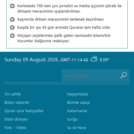
Kərbəlada 700-dən çox jurnalist və media işçisinin iştirakı ilə
Ərbaəin mərasiminin işıqlandırılması
Kəşmirdə Ərbəin mərasiminin təntənəli keçirilməsi
İraqda bir qız 43 gün ərzində Quranın tam hafizi oldu
Miçiqan seçkilərində qalib gələn namizədin İslamofob
hücumlar dalğasına reaksiyası
Sunday 09 August 2026
,
GMT-11:14:42
8.99°
Ön səhifə
Haqqımızda
Bütün xəbərlər
Bizimlə əlaqə
Quran üzrə fəaliyyətlər
Xəbərnamə
İslam dünyası
Sorğu
Foto - Video
Su və Hava