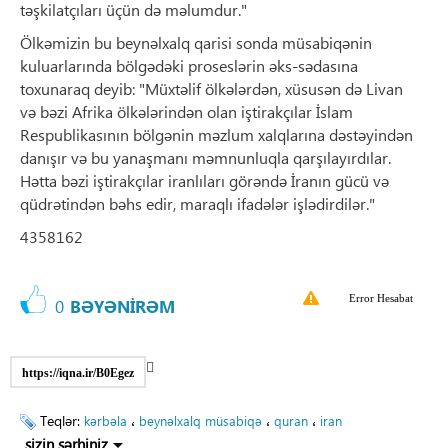
təşkilatçıları üçün də məlumdur."
Ölkəmizin bu beynəlxalq qarisi sonda müsabiqənin
kuluarlarında bölgədəki proseslərin əks-sədasına
toxunaraq deyib: "Müxtəlif ölkələrdən, xüsusən də Livan
və bəzi Afrika ölkələrindən olan iştirakçılar İslam
Respublikasının bölgənin məzlum xalqlarına dəstəyindən
danışır və bu yanaşmanı məmnunluqla qarşılayırdılar.
Hətta bəzi iştirakçılar iranlıları görəndə İranın gücü və
qüdrətindən bəhs edir, maraqlı ifadələr işlədirdilər."
4358162
Error Hesabat
0
BƏYƏNİRƏM
https://iqna.ir/B0Egez
Teqlər:
،
،
،
kərbəla
beynəlxalq müsabiqə
quran
iran
sizin şərhiniz