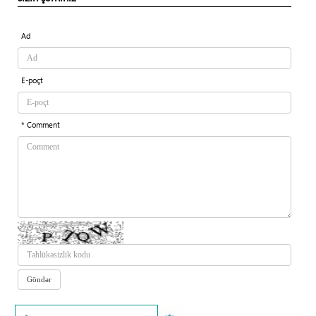
Ad
E-poçt
* Comment