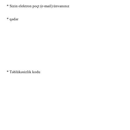
* Sizin elektron poçt (e-mail) ünvanınız
* qədər
* Təhlükəsizlik kodu