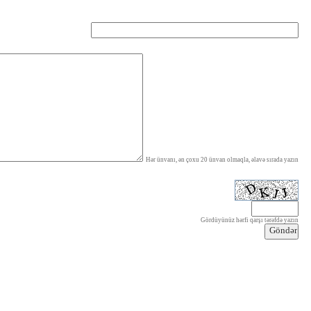
Hər ünvanı, ən çoxu 20 ünvan olmaqla, əlavə sırada yazın
Gördüyünüz hərfi qarşı tərəfdə yazın