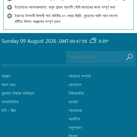
ইয়েমেনের আনসারুল্লাহ: বাবুল মান্দাব প্রণালী সৌদি জাহাজের জন্য সম্পূর্ণ বন্ধ
ইরানের ইসলামী বিপ্লবী গার্ড বাহিনীর ৪৭ নম্বর বিবৃতি: কুয়েতের আলি আল-সালেম
ঘাঁটিতে বিশাল অস্ত্রাগার সম্পূর্ণ ধ্বংস
Sunday 09 August 2026
,
GMT-00:47:55
8.99°
প্রচ্ছদ
আমাদের সম্পর্কে
সকল খবর
যোগাযোগ
কুরআন বিষয়ক কার্যক্রম
নিউজলেটার
আর্ন্তজাতিক
মতামত
ছবি‎ - ফিল্ম
আবহাওয়া
আর্কাইভ
অনুসন্ধান
লিংক্‌স