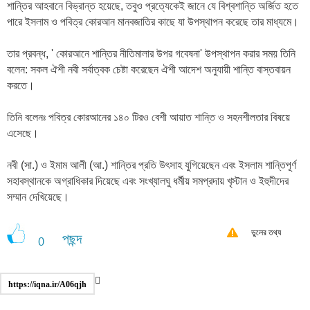
শান্তির আহবানে বিভ্রান্ত হয়েছে, তবুও প্রত্যেকেই জানে যে বিশ্বশান্তি অর্জিত হতে
পারে ইসলাম ও পবিত্র কোরআন মানবজাতির কাছে যা উপস্থাপন করেছে তার মাধ্যমে।
তার প্রবন্ধ, ' কোরআনে শান্তির নীতিমালার উপর গবেষনা' উপস্থাপন করার সময় তিনি
বলেন: সকল ঐশী নবী সর্বাত্বক চেষ্টা করেছেন ঐশী আদেশ অনুযায়ী শান্তি বাস্তবায়ন
করতে।
তিনি বলেনঃ পবিত্র কোরআনের ১৪০ টিরও বেশী আয়াত শান্তি ও সহনশীলতার বিষয়ে
এসেছে।
নবী (সা.) ও ইমাম আলী (আ.) শান্তির প্রতি উৎসাহ যুগিয়েছেন এবং ইসলাম শান্তিপূর্ণ
সহাবস্থানকে অগ্রাধিকার দিয়েছে এবং সংখ্যালঘু ধর্মীয় সমপ্রদায় খৃস্টান ও ইহুদীদের
সম্মান দেখিয়েছে।
ভুলের তথ্য
পছন্দ
0
https://iqna.ir/A06qjh