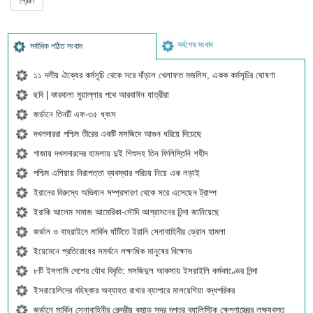
সর্বশেষ সংবাদ
সর্বাধিক পঠিত সংবাদ
১১ দলীয় ঐক্যের কর্মসূচি থেকে সরে দাঁড়াল খেলাফত মজলিস, একক কর্মসূচির ঘোষণা
ছবি | কারবালা মুয়াল্লার পথে আরবাঈন যাত্রীরা
জর্ডানে তিনটি এফ-৩৫ ধ্বংস
দখলদাররা পশ্চিম তীরের একটি মসজিদে আগুন ধরিয়ে দিয়েছে
গাজায় দখলদারদের হামলায় দুই শিশুসহ তিন ফিলিস্তিনি শহীদ
পশ্চিম এশিয়ায় নিরাপত্তা ব্যবস্থার পরিচয় নিয়ে এক লড়াই
ইরানের বিরুদ্ধে অভিযান সম্প্রসারণ থেকে সরে এসেছেন ট্রাম্প
ইরাকি আলেম সমাজ আমেরিকা-সৌদি আগ্রাসনের নিন্দা জানিয়েছে
জর্ডান ও বাহরাইনে মার্কিন ঘাঁটিতে ইরানি সেনাবাহিনীর ড্রোন হামলা
ইয়েমেনে প্রতিরোধের সমর্থনে লক্ষাধিক মানুষের বিক্ষোভ
৮টি ইসলামি দেশের যৌথ বিবৃতি: মসজিদুল আকসায় ইসরাইলি কর্মকাণ্ডের নিন্দা
ইসরায়েলিদের বহিষ্কার অব্যাহত রাখার ব্যাপারে মালয়েশিয়া বদ্ধপরিকর
জর্ডানে মার্কিন সেনাবাহিনীর কেন্দ্রীয় কমান্ড সদর দপ্তর ব্যালিস্টিক ক্ষেপণাস্ত্রের লক্ষ্যবস্তু