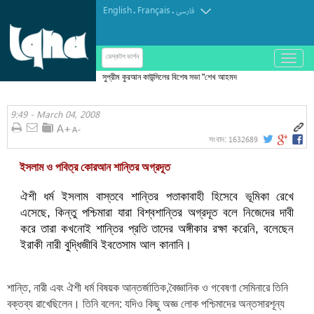
English
Français
.
.
فارسی
باز
ডেস্কটপ ভার্শন
و
সুপ্রীম কুরআন কাউন্সিলের বিশেষ সভা "শেখ আহমদ
بسته
আমের"-এর ইবতিহাল
کردن
9:49 - March 04, 2008
منو
1632689
সংবাদ:
ইসলাম ও পবিত্র কোরআন শান্তির অগ্রদূত
ঐশী ধর্ম ইসলাম বাস্তবে শান্তির পতাকাবাহী হিসেবে ভূমিকা রেখে
এসেছে, কিন্তু পশ্চিমারা যারা বিশ্বশান্তির অগ্রদূত বলে নিজেদের দাবী
করে তারা কখনোই শান্তির প্রতি তাদের অঙ্গীকার রক্ষা করেনি, বলেছেন
ইরাকী নারী বুদ্ধিজীবি ইবতেসাম আল কানানি।
শান্তি, নারী এবং ঐশী ধর্ম বিষয়ক আন্তর্জাতিক,বৈজ্ঞানিক ও গবেষণা সেমিনারে তিনি
বক্তব্য রাখেছিলেন। তিনি বলেন: যদিও কিছু অজ্ঞ লোক পশ্চিমাদের অন্তসারশূন্য