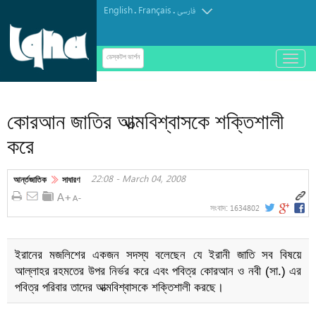
English
Français
.
.
فارسی
باز
ডেস্কটপ ভার্শন
و
অডিও | আবজার আল-হালওয়াজির কণ্ঠে "দোয়া তাওয়াস্সুল"
بسته
کردن
কোরআন জাতির আত্মবিশ্বাসকে শক্তিশালী
منو
করে
22:08 - March 04, 2008
আর্ন্তজাতিক
সাধারণ
1634802
সংবাদ:
ইরানের মজলিশের একজন সদস্য বলেছেন যে ইরানী জাতি সব বিষয়ে
আল্লাহর রহমতের উপর নির্ভর করে এবং পবিত্র কোরআন ও নবী (সা.) এর
পবিত্র পরিবার তাদের আত্মবিশ্বাসকে শক্তিশালী করছে।