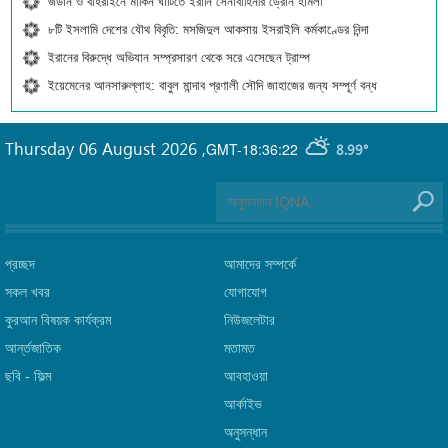
জর্ডান ও বাহরাইনে মার্কিন ঘাঁটিতে ইরানি সেনাবাহিনীর ড্রোন হামলা
৮টি ইসলামি দেশের যৌথ বিবৃতি: মসজিদুল আকসায় ইসরাইলি কর্মকাণ্ডের নিন্দা
ইরানের বিরুদ্ধে অভিযান সম্প্রসারণ থেকে সরে এসেছেন ট্রাম্প
ইয়েমেনের আনসারুল্লাহ: বাবুল মান্দাব প্রণালী সৌদি জাহাজের জন্য সম্পূর্ণ বন্ধ
Thursday 06 August 2026
,
GMT-18:36:22
8.99°
প্রচ্ছদ
আমাদের সম্পর্কে
সকল খবর
যোগাযোগ
কুরআন বিষয়ক কার্যক্রম
নিউজলেটার
আর্ন্তজাতিক
মতামত
ছবি‎ - ফিল্ম
আবহাওয়া
আর্কাইভ
অনুসন্ধান