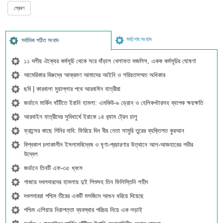
সর্বশেষ সংবাদ
সর্বাধিক পঠিত সংবাদ
১১ দলীয় ঐক্যের কর্মসূচি থেকে সরে দাঁড়াল খেলাফত মজলিস, একক কর্মসূচির ঘোষণা
আমেরিকার বিরুদ্ধে আক্রমণ আমাদের আইনি ও শরিয়তসম্মত অধিকার
ছবি | কারবালা মুয়াল্লার পথে আরবাঈন যাত্রীরা
জর্ডানে মার্কিন ঘাঁটিতে ইরানি হামলা: এমকিউ-৯ ড্রোন ও হেলিকপ্টারসহ ব্যাপক ক্ষয়ক্ষতি
আরবাইন যাত্রীদের সুবিধার্থে ইরাকে ১৪ র‍্যাম ট্রেন চালু
ফ্রান্সের কাছে গিনির দাবি: ফিরিয়ে দিন বীর নেতা সামুরি তুরের ব্যক্তিগত কুরআন
বিশ্বকাপ চলাকালীন ইসলামবিদ্বেষ ও ঘৃণা-প্রচারণার উত্থানে আল-আজহারের গভীর
উদ্বেগ
জর্ডানে তিনটি এফ-৩৫ ধ্বংস
গাজায় দখলদারদের হামলায় দুই শিশুসহ তিন ফিলিস্তিনি শহীদ
দখলদাররা পশ্চিম তীরের একটি মসজিদে আগুন ধরিয়ে দিয়েছে
পশ্চিম এশিয়ায় নিরাপত্তা ব্যবস্থার পরিচয় নিয়ে এক লড়াই