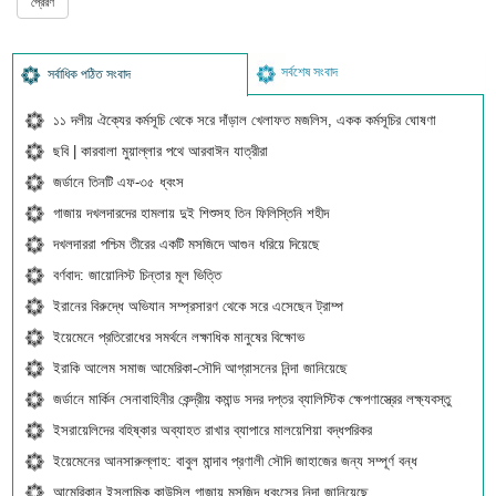
সর্বশেষ সংবাদ
সর্বাধিক পঠিত সংবাদ
১১ দলীয় ঐক্যের কর্মসূচি থেকে সরে দাঁড়াল খেলাফত মজলিস, একক কর্মসূচির ঘোষণা
ছবি | কারবালা মুয়াল্লার পথে আরবাঈন যাত্রীরা
জর্ডানে তিনটি এফ-৩৫ ধ্বংস
গাজায় দখলদারদের হামলায় দুই শিশুসহ তিন ফিলিস্তিনি শহীদ
দখলদাররা পশ্চিম তীরের একটি মসজিদে আগুন ধরিয়ে দিয়েছে
বর্ণবাদ: জায়োনিস্ট চিন্তার মূল ভিত্তি
ইরানের বিরুদ্ধে অভিযান সম্প্রসারণ থেকে সরে এসেছেন ট্রাম্প
ইয়েমেনে প্রতিরোধের সমর্থনে লক্ষাধিক মানুষের বিক্ষোভ
ইরাকি আলেম সমাজ আমেরিকা-সৌদি আগ্রাসনের নিন্দা জানিয়েছে
জর্ডানে মার্কিন সেনাবাহিনীর কেন্দ্রীয় কমান্ড সদর দপ্তর ব্যালিস্টিক ক্ষেপণাস্ত্রের লক্ষ্যবস্তু
ইসরায়েলিদের বহিষ্কার অব্যাহত রাখার ব্যাপারে মালয়েশিয়া বদ্ধপরিকর
ইয়েমেনের আনসারুল্লাহ: বাবুল মান্দাব প্রণালী সৌদি জাহাজের জন্য সম্পূর্ণ বন্ধ
আমেরিকান ইসলামিক কাউন্সিল গাজায় মসজিদ ধ্বংসের নিন্দা জানিয়েছে