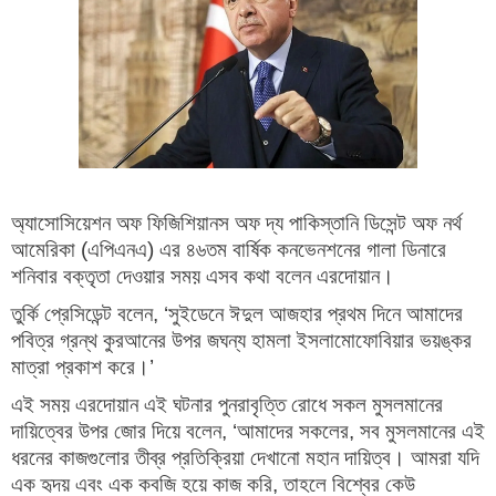
অ্যাসোসিয়েশন অফ ফিজিশিয়ানস অফ দ্য পাকিস্তানি ডিসেন্ট অফ নর্থ
আমেরিকা (এপিএনএ) এর ৪৬তম বার্ষিক কনভেনশনের গালা ডিনারে
শনিবার বক্তৃতা দেওয়ার সময় এসব কথা বলেন এরদোয়ান।
তুর্কি প্রেসিডেন্ট বলেন, ‘সুইডেনে ঈদুল আজহার প্রথম দিনে আমাদের
পবিত্র গ্রন্থ কুরআনের উপর জঘন্য হামলা ইসলামোফোবিয়ার ভয়ঙ্কর
মাত্রা প্রকাশ করে।’
এই সময় এরদোয়ান এই ঘটনার পুনরাবৃত্তি রোধে সকল মুসলমানের
দায়িত্বের উপর জোর দিয়ে বলেন, ‘আমাদের সকলের, সব মুসলমানের এই
ধরনের কাজগুলোর তীব্র প্রতিক্রিয়া দেখানো মহান দায়িত্ব। আমরা যদি
এক হৃদয় এবং এক কবজি হয়ে কাজ করি, তাহলে বিশ্বের কেউ