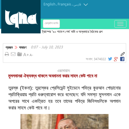
English
Français
.
.
فارسی
باز
ডেস্কটপ ভার্শন
و
ট্রাম্পের ‘৯০ শতাংশ শেষ’ দাবি ও অন্ধকারে বৈঠকের গল্প
بسته
—সবই মনস্তাত্ত্বিক যুদ্ধের অংশ
کردن
0:07 - July 10, 2023
منو
প্রচ্ছদ
সাধারণ
3474022
সংবাদ:
এরদোয়ান:
মুসলমানরা ঐক্যবদ্ধ থাকলে অবমাননা করার সাহস কেউ পাবে না
তুরস্ক (ইকনা): তুরস্কের প্রেসিডেন্ট সুইডেনে পবিত্র কুরআন পোড়ানোর
প্রতিক্রিয়ায় প্রতি গুরুত্বারোপ করে বলেছেন: যদি সমস্ত মুসলমান একে
অপরের সাথে একত্রিত হয় তবে তাদের পবিত্র জিনিসগুলিকে অপমান
করার সাহস কেউ পাবে না।