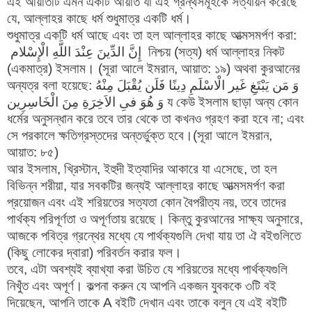
এই আয়াতটি এমন একটি আয়াত যা এই গ্রন্থসমূহকে সত্যায়ন করেছে
যে, আল্লাহর কাছে ধর্ম শুধুমাত্র একটি ধর্ম।
শুধুমাত্র একটি ধর্ম আছে এবং তা হল আল্লাহর কাছে আত্মসমর্পণ করা:
إِنَّ الدِّينَ عِنْدَ اللَّهِ الْإِسْلام নিশ্চয় (সত্য) ধর্ম আল্লাহর নিকট
(একমাত্র) ইসলাম। (সূরা আলে ইমরান, আয়াত: ১৯) অথবা কুরআনের
অন্যত্র বলা হয়েছে: وَ مَن يَبْتَغِ غَير الْاسْلَمِ دِينًا فَلَن يُقْبَلَ مِنْهُ
وَ هُوَ فىِ الاَخِرَةِ مِنَ الْخَاسِرِين য কেউ ইসলাম ছাড়া অন্য কোন
ধর্মের অনুসন্ধান করে তবে তার থেকে তা কখনও গ্রহণ করা হবে না; এবং
সে পরকালে ক্ষতিগ্রস্তদের অন্তর্ভুক্ত হবে।(সূরা আলে ইমরান,
আয়াত: ৮৫)
আর ইসলাম, খ্রিস্টান, ইহুদী ইত্যাদির আকারে যা এসেছে, তা হল
বিভিন্ন শরীয়া, যার সবকটির জন্যই আল্লাহর কাছে আত্মসমর্পণ করা
প্রয়োজন এবং এই শরিয়তের সত্যতা কোন বৈপরীত্য নয়, তবে তাদের
পার্থক্য পরিপূর্ণতা ও অপূর্ণতায় রয়েছে। কিন্তু কুরআনের সাক্ষ্য অনুসারে,
আজকে পবিত্র গ্রন্থের মধ্যে যে পার্থক্যগুলি দেখা যায় তা ঐ বইগুলিতে
(কিছু লোকের দ্বারা) পরিবর্তন করার ফল।
তবে, এটা অবশ্যই ব্যাখ্যা করা উচিত যে শরিয়তের মধ্যে পার্থক্যগুলি
নিখুঁত এবং অপূর্ণ। কল্পনা করুন যে আপনি একজন যুবককে ৩টি বই
দিয়েছেন, আপনি তাকে A বইটি দেখান এবং তাকে বলুন যে এই বইটি