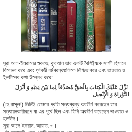
সূরা আল-ইমরানের শুরুতে, কুরআন তার একটি বৈশিষ্ট্যকে সাক্ষী হিসাবে
বিবেচনা করে এবং পূর্ববর্তী ধর্মগ্রন্থগুলিকে নিশ্চিত করে এবং তাওরাত ও
ইনজীলের কথা উল্লেখ করে:
نَزَّلَ عَلَيْكَ الْكِتابَ بِالْحَقِّ مُصَدِّقاً لِما بَيْنَ يَدَيْهِ وَ أَنْزَلَ
التَّوْراةَ وَ الْإِنْجيل‏
(হে রাসূল!) তিনিই তোমার প্রতি সত্যগ্রন্থ অবতীর্ণ করেছেন তার
সত্যায়নকারীরূপে যা এর পূর্বে ছিল এবং তিনি অবতীর্ণ করেছেন তাওরাত ও
ইনজীল।
সূরা আলে ইমরান, আয়াত: ৩।