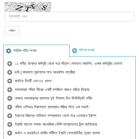
সর্বশেষ সংবাদ
সর্বাধিক পঠিত সংবাদ
১১ দলীয় ঐক্যের কর্মসূচি থেকে সরে দাঁড়াল খেলাফত মজলিস, একক কর্মসূচির ঘোষণা
ছবি | কারবালা মুয়াল্লার পথে আরবাঈন যাত্রীরা
জর্ডানে তিনটি এফ-৩৫ ধ্বংস
দখলদাররা পশ্চিম তীরের একটি মসজিদে আগুন ধরিয়ে দিয়েছে
গাজায় দখলদারদের হামলায় দুই শিশুসহ তিন ফিলিস্তিনি শহীদ
পশ্চিম এশিয়ায় নিরাপত্তা ব্যবস্থার পরিচয় নিয়ে এক লড়াই
ইরানের বিরুদ্ধে অভিযান সম্প্রসারণ থেকে সরে এসেছেন ট্রাম্প
ইরাকি আলেম সমাজ আমেরিকা-সৌদি আগ্রাসনের নিন্দা জানিয়েছে
জর্ডান ও বাহরাইনে মার্কিন ঘাঁটিতে ইরানি সেনাবাহিনীর ড্রোন হামলা