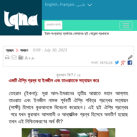
English
Français
.
.
فارسی
باز
ডেস্কটপ ভার্শন
و
ইরান সংক্রান্ত ব্যর্থতায় মোসাদের দুই গোয়েন্দা প্রধানকে
بسته
বরখাস্ত ‘ইরানে শাসনব্যবস্থা উৎখাতের পরিকল্পনাকারীদের
کردن
0:09 - July 30, 2023
জবাবদিহি করতেই হবে’
منو
প্রচ্ছদ
সাধারণ
3474126
সংবাদ:
কুরআন কি? / ১৫
একটি ঐশ্বি গ্রন্থ যা ইনজীল এবং তাওরাতকে সত্যায়ন করে
তেহরান (ইকনা): সূরা আল-ইমরানের তৃতীয় আয়াতে মহান আল্লাহ
তাওরাত এবং ইনজীল নামক পূর্ববর্তী ঐশ্বি পবিত্র গ্রন্থের সত্যায়ন
(সাক্ষী) হিসাবে কুরআনকে বিবেচনা করেছেন। এই দুই ঐশ্বি গ্রন্থের
পরে যখন কুরআন আসমানী ও আধ্যাত্মিক গ্রন্থ হিসেবে অবতীর্ণ হয়েছে
তখন এই নিশ্চিতকরণের অর্থ কী?