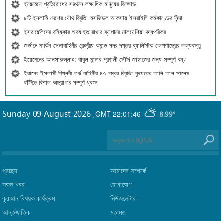
ইয়েমেনে প্রতিরোধের সমর্থনে লক্ষাধিক মানুষের বিক্ষোভ
৮টি ইসলামি দেশের যৌথ বিবৃতি: মসজিদুল আকসায় ইসরাইলি কর্মকাণ্ডের নিন্দা
ইসরায়েলিদের বহিষ্কার অব্যাহত রাখার ব্যাপারে মালয়েশিয়া বদ্ধপরিকর
জর্ডানে মার্কিন সেনাবাহিনীর কেন্দ্রীয় কমান্ড সদর দপ্তর ব্যালিস্টিক ক্ষেপণাস্ত্রের লক্ষ্যবস্তু
ইয়েমেনের আনসারুল্লাহ: বাবুল মান্দাব প্রণালী সৌদি জাহাজের জন্য সম্পূর্ণ বন্ধ
ইরানের ইসলামী বিপ্লবী গার্ড বাহিনীর ৪৭ নম্বর বিবৃতি: কুয়েতের আলি আল-সালেম
ঘাঁটিতে বিশাল অস্ত্রাগার সম্পূর্ণ ধ্বংস
Sunday 09 August 2026
,
GMT-22:01:46
8.99°
প্রচ্ছদ
আমাদের সম্পর্কে
সকল খবর
যোগাযোগ
কুরআন বিষয়ক কার্যক্রম
নিউজলেটার
আর্ন্তজাতিক
মতামত