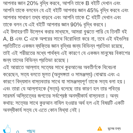
আপনার জ্ঞান 20% বৃদ্ধি করবে, আপনি তাকে B বইটি দেখান এবং
আপনি তাকে বলবেন যে এই বইটি আপনার জ্ঞান 45% বৃদ্ধি করবে এবং
আপনার সাধারণ তথ্য বাড়বে এবং আপনি তাকে C বইটি দেখান এবং
তাকে বলন যে এই বইটি আপনার জ্ঞান 90% বৃদ্ধি করবে।
এই উদাহরণটি উল্লেখ করার মাধ্যমে, আমরা বুঝতে পারি যে তিনটি বই
A, B এবং C একে অপরের সাথে বিরোধিতা করে না, তবে এই বইগুলির
প্রতিটিতে একজন ব্যক্তির জ্ঞান বৃদ্ধির জন্য বিভিন্ন প্রতিভা রয়েছে,
তাই এই শরীয়তের মধ্যে পার্থক্য এই কারণে যে একজন মানুষের বিকাশের
জন্য তাদের বিভিন্ন প্রতিভা রয়েছে।
এই আয়াতে আল্লাহ সত্যের সাথে কুরআনের অবতীর্ণকে বিবেচনা
করেছেন, সত্য বলতে মূলত (অনুসঙ্গতা ও সামঞ্জস্য) বোঝায় এবং এ
কারণে বিদ্যমান বাস্তবতার সাথে যা সামঞ্জস্যপূর্ণ তাকে সত্য বলা হয়।
এবং তারা যে আল্লাহকে (সত্য) বলেছে তার কারণ হল তার পবিত্র
সারমর্ম অস্তিত্বের জগতের সর্বশ্রেষ্ঠ অনস্বীকার্য বাস্তবতা। অন্য
কথায়: সত্যের সাথে কুরআন নাযিল হওয়ার অর্থ হল এই বিষয়টি একটি
অনস্বীকার্য সত্য যে এতে কোন মিথ্যা নেই।
ভুলের তথ্য
পছন্দ
0