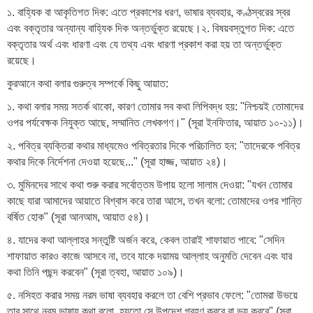
১. বাহ্যিক বা আকৃতিগত দিক: এতে প্রকাশের ধরণ, ভাষার ব্যবহার, কণ্ঠস্বরের স্বর
এবং বক্তৃতার অন্যান্য বাহ্যিক দিক অন্তর্ভুক্ত রয়েছে।২. বিষয়বস্তুগত দিক: এতে
বক্তৃতার অর্থ এবং ধারণা এবং যে তথ্য এবং ধারণা প্রকাশ করা হয় তা অন্তর্ভুক্ত
রয়েছে।
কুরআনে কথা বলার গুরুত্ব সম্পর্কে কিছু আয়াত:
১. কথা বলার সময় সতর্ক থাকো, কারণ তোমার সব কথা লিপিবদ্ধ হয়: "নিশ্চয়ই তোমাদের
ওপর পর্যবেক্ষক নিযুক্ত আছে, সম্মানিত লেখকগণ।" (সূরা ইনফিতার, আয়াত ১০-১১)।
২. পবিত্র ব্যক্তিরা কথার মাধ্যমেও পবিত্রতার দিকে পরিচালিত হন: "তাদেরকে পবিত্র
কথার দিকে নির্দেশনা দেওয়া হয়েছে..." (সূরা হাজ্জ, আয়াত ২৪)।
৩. মুমিনদের সাথে কথা শুরু করার সর্বোত্তম উপায় হলো সালাম দেওয়া: "যখন তোমার
কাছে যারা আমাদের আয়াতে বিশ্বাস করে তারা আসে, তখন বলো: তোমাদের ওপর শান্তি
বর্ষিত হোক" (সূরা আনআম, আয়াত ৫৪)।
৪. যাদের কথা আল্লাহর সন্তুষ্টি অর্জন করে, কেবল তারাই শাফায়াত পাবে: "সেদিন
শাফায়াত কারও কাজে আসবে না, তবে যাকে দয়াময় আল্লাহ অনুমতি দেবেন এবং যার
কথা তিনি পছন্দ করবেন" (সূরা ত্বহা, আয়াত ১০৯)।
৫. নসিহত করার সময় নরম ভাষা ব্যবহার করলে তা বেশি প্রভাব ফেলে: "তোমরা উভয়ে
তার সাথে নরম ভাষায় কথা বলো, হয়তো সে উপদেশ গ্রহণ করবে বা ভয় করবে" (সূরা