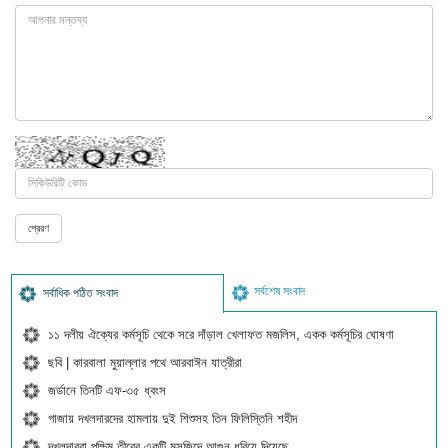
সর্বশেষ সংবাদ
সর্বাধিক পঠিত সংবাদ
১১ দলীয় ঐক্যের কর্মসূচি থেকে সরে দাঁড়াল খেলাফত মজলিস, একক কর্মসূচির ঘোষণা
ছবি | কারবালা মুয়াল্লার পথে আরবাঈন যাত্রীরা
জর্ডানে তিনটি এফ-৩৫ ধ্বংস
গাজায় দখলদারদের হামলায় দুই শিশুসহ তিন ফিলিস্তিনি শহীদ
দখলদাররা পশ্চিম তীরের একটি মসজিদে আগুন ধরিয়ে দিয়েছে