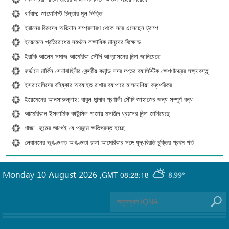
বর্ণবাদ: জায়োনিস্ট চিন্তার মূল ভিত্তি
ইরানের বিরুদ্ধে অভিযান সম্প্রসারণ থেকে সরে এসেছেন ট্রাম্প
ইয়েমেনে প্রতিরোধের সমর্থনে লক্ষাধিক মানুষের বিক্ষোভ
ইরাকি আলেম সমাজ আমেরিকা-সৌদি আগ্রাসনের নিন্দা জানিয়েছে
জর্ডানে মার্কিন সেনাবাহিনীর কেন্দ্রীয় কমান্ড সদর দপ্তর ব্যালিস্টিক ক্ষেপণাস্ত্রের লক্ষ্যবস্তু
ইসরায়েলিদের বহিষ্কার অব্যাহত রাখার ব্যাপারে মালয়েশিয়া বদ্ধপরিকর
ইয়েমেনের আনসারুল্লাহ: বাবুল মান্দাব প্রণালী সৌদি জাহাজের জন্য সম্পূর্ণ বন্ধ
আমেরিকান ইসলামিক কাউন্সিল গাজায় মসজিদ ধ্বংসের নিন্দা জানিয়েছে
গাজা: জন্মের আগেই যে প্রজন্ম ক্ষতিগ্রস্ত হচ্ছে
লেবাননের ভূখণ্ডগত অখণ্ডতা রক্ষা আমেরিকার সঙ্গে যুদ্ধবিরতি চুক্তির প্রথম শর্ত
Monday 10 August 2026
,
GMT-08:28:18
8.99°