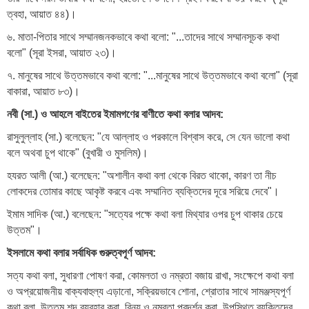
ত্বহা, আয়াত ৪৪)।
৬. মাতা-পিতার সাথে সম্মানজনকভাবে কথা বলো: "...তাদের সাথে সম্মানসূচক কথা
বলো" (সূরা ইসরা, আয়াত ২৩)।
৭. মানুষের সাথে উত্তমভাবে কথা বলো: "...মানুষের সাথে উত্তমভাবে কথা বলো" (সূরা
বাকারা, আয়াত ৮৩)।
নবী (সা.) ও আহলে বাইতের ইমামগণের বাণীতে কথা বলার আদব:
রাসুলুল্লাহ (সা.) বলেছেন: "যে আল্লাহ ও পরকালে বিশ্বাস করে, সে যেন ভালো কথা
বলে অথবা চুপ থাকে" (বুখারী ও মুসলিম)।
হযরত আলী (আ.) বলেছেন: "অশালীন কথা বলা থেকে বিরত থাকো, কারণ তা নীচ
লোকদের তোমার কাছে আকৃষ্ট করবে এবং সম্মানিত ব্যক্তিদের দূরে সরিয়ে দেবে"।
ইমাম সাদিক (আ.) বলেছেন: "সত্যের পক্ষে কথা বলা মিথ্যার ওপর চুপ থাকার চেয়ে
উত্তম"।
ইসলামে কথা বলার সর্বাধিক গুরুত্বপূর্ণ আদব:
সত্য কথা বলা, সুধারণা পোষণ করা, কোমলতা ও নম্রতা বজায় রাখা, সংক্ষেপে কথা বলা
ও অপ্রয়োজনীয় বাক্যবাহুল্য এড়ানো, সক্রিয়ভাবে শোনা, শ্রোতার সাথে সামঞ্জস্যপূর্ণ
কথা বলা, উত্তম শব্দ ব্যবহার করা, বিনয় ও নম্রতা প্রদর্শন করা, উপস্থিত ব্যক্তিদের