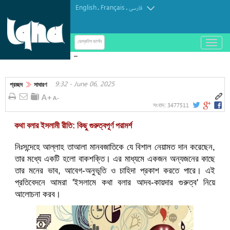
English
Français
.
.
فارسی
باز
ডেস্কটপ ভার্শন
و
বাবা-মায়ের অনুপ্রেরণায় সন্তানেরা হয়ে উঠেছেন পুরোপুরি
بسته
হাফেজ
کردن
9:32 - June 06, 2025
منو
প্রচ্ছদ
সাধারণ
3477511
সংবাদ:
কথা বলার ইসলামী রীতি: কিছু গুরুত্বপূর্ণ পরামর্শ
নিঃসন্দেহে আল্লাহ তাআলা মানবজাতিকে যে বিশাল নেয়ামত দান করেছেন,
তার মধ্যে একটি হলো বাকশক্তি। এর মাধ্যমে একজন অন্যজনের কাছে
তার মনের ভাব, আবেগ-অনুভূতি ও চাহিদা প্রকাশ করতে পারে। এই
প্রতিবেদনে আমরা 'ইসলামে কথা বলার আদব-কায়দার গুরুত্ব' নিয়ে
আলোচনা করব।