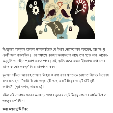
নিঃসন্দেহে আল্লাহ তাআলা মানবজাতিকে যে বিশাল নেয়ামত দান করেছেন, তার মধ্যে
একটি হলো বাকশক্তি। এর মাধ্যমে একজন অন্যজনের কাছে তার মনের ভাব, আবেগ-
অনুভূতি ও চাহিদা প্রকাশ করতে পারে। এই প্রতিবেদনে আমরা 'ইসলামে কথা বলার
আদব-কায়দার গুরুত্ব' নিয়ে আলোচনা করব।
কুরআন মজিদে আল্লাহ তাআলা জিহ্বা ও কথা বলার ক্ষমতাকে নেয়ামত হিসেবে উল্লেখ
করে বলেছেন: "আমি কি তার জন্য দুটি চোখ, একটি জিহ্বা ও দুটি ঠোঁট সৃষ্টি
করিনি?" (সূরা বালাদ, আয়াত ৯)।
যদিও এই নেয়ামত দেহের অন্যান্য অঙ্গের তুলনায় ছোট কিন্তু এগুলোর কার্যকারিতা ও
গুরুত্ব অপরিসীম।
কথা বলার দু'টি দিক: