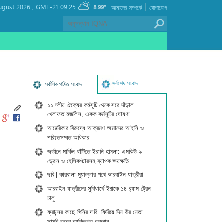
|
ugust 2026 ,
GMT-21:09:25
8.99°
আমাদের সম্পর্কে
যোগাযোগ
সর্বশেষ সংবাদ
সর্বাধিক পঠিত সংবাদ
১১ দলীয় ঐক্যের কর্মসূচি থেকে সরে দাঁড়াল
খেলাফত মজলিস, একক কর্মসূচির ঘোষণা
আমেরিকার বিরুদ্ধে আক্রমণ আমাদের আইনি ও
শরিয়তসম্মত অধিকার
জর্ডানে মার্কিন ঘাঁটিতে ইরানি হামলা: এমকিউ-৯
ড্রোন ও হেলিকপ্টারসহ ব্যাপক ক্ষয়ক্ষতি
ছবি | কারবালা মুয়াল্লার পথে আরবাঈন যাত্রীরা
আরবাইন যাত্রীদের সুবিধার্থে ইরাকে ১৪ র‍্যাম ট্রেন
চালু
ফ্রান্সের কাছে গিনির দাবি: ফিরিয়ে দিন বীর নেতা
সামুরি তুরের ব্যক্তিগত কুরআন