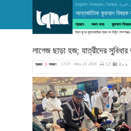
English
Français
Türkçe
.
.
.
.
العربیة
আন্তর্জাতিক কুরআন বিষয়ক বা
প্রচ্ছদ
সকল খবর
কুরআন বিষয়ক ক
লাগেজ ছাড়া হজ; যাত্রীদের সুবিধা
17:37 - May 23, 2026
প্রচ্ছদ
সাধারণ