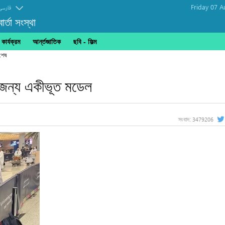
Friday 07 A
فارسی
র্তা সংস্থা
ার্যক্রম
আর্ন্তজাতিক
ছবি‎ - ফিল্ম
র জন্য একীভূত মডেল
3479206
সংবাদ: