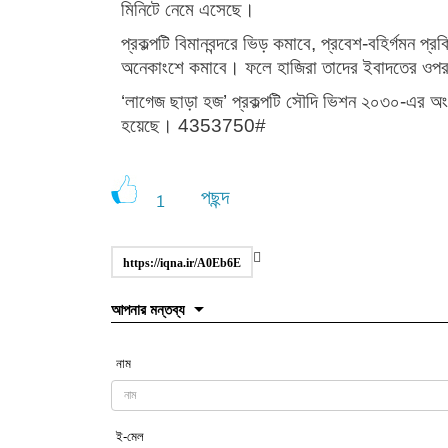
মিনিটে নেমে এসেছে।
প্রকল্পটি বিমানবন্দরে ভিড় কমাবে, প্রবেশ-বহির্গমন প
অনেকাংশে কমাবে। ফলে হাজিরা তাদের ইবাদতের ওপ
‘লাগেজ ছাড়া হজ’ প্রকল্পটি সৌদি ভিশন ২০৩০-এর অংশ
হয়েছে। 4353750#
পছন্দ
1
https://iqna.ir/A0Eb6E
আপনার মন্তব্য
নাম
ই-মেল