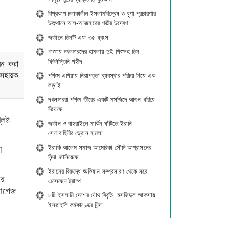
বিশ্বকাপ চলাকালীন ইসলামবিদ্বেষ ও ঘৃণা-প্রচারণার
উত্থানে আল-আজহারের গভীর উদ্বেগ
জর্ডানে তিনটি এফ-৩৫ ধ্বংস
গাজায় দখলদারদের হামলায় দুই শিশুসহ তিন
ফিলিস্তিনি শহীদ
য়ন করা
য় সহায়ক
পশ্চিম এশিয়ায় নিরাপত্তা ব্যবস্থার পরিচয় নিয়ে এক
লড়াই
দখলদাররা পশ্চিম তীরের একটি মসজিদে আগুন ধরিয়ে
দিয়েছে
ষ্ট
জর্ডান ও বাহরাইনে মার্কিন ঘাঁটিতে ইরানি
সেনাবাহিনীর ড্রোন হামলা
ইরাকি আলেম সমাজ আমেরিকা-সৌদি আগ্রাসনের
া
নিন্দা জানিয়েছে
ইরানের বিরুদ্ধে অভিযান সম্প্রসারণ থেকে সরে
ের
এসেছেন ট্রাম্প
লাগেজ
৮টি ইসলামি দেশের যৌথ বিবৃতি: মসজিদুল আকসায়
ইসরাইলি কর্মকাণ্ডের নিন্দা