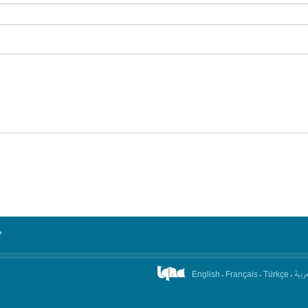
°
.
.
.
عربیة
English
Français
Türkçe