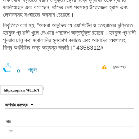
জানিয়েছেন এবং বলেছেন, তাঁদের দেশ সবসময় উত্তেজনা হ্রাস এবং
লেবাননসহ সংঘাতের অবসান চেয়েছে।
বিবৃতিতে বলা হয়, “আমরা আনন্দিত যে ওয়াশিংটন ও তেহরানের চুক্তিতে
হরমুজ প্রণালী খুলে দেওয়ার পদক্ষেপ অন্তর্ভুক্ত রয়েছে। হরমুজ প্রণালী
পুনরায় চালু করা জ্বালানির মূল্যচাপ কমাতে এবং আমাদের অঞ্চলসহ
বিশ্ব অর্থনীতির জন্য অত্যন্ত জরুরি।” 4358312#
ভুলের তথ্য
পছন্দ
0
https://iqna.ir/A0Eb7t
আপনার মন্তব্য
নাম