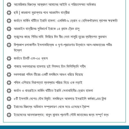
আমেরিকার বিরুদ্ধে আক্রমণ আমাদের আইনি ও শরিয়তসম্মত অধিকার
ছবি | কারবালা মুয়াল্লার পথে আরবাঈন যাত্রীরা
জর্ডানে মার্কিন ঘাঁটিতে ইরানি হামলা: এমকিউ-৯ ড্রোন ও হেলিকপ্টারসহ ব্যাপক ক্ষয়ক্ষতি
আরবাইন যাত্রীদের সুবিধার্থে ইরাকে ১৪ র‍্যাম ট্রেন চালু
ফ্রান্সের কাছে গিনির দাবি: ফিরিয়ে দিন বীর নেতা সামুরি তুরের ব্যক্তিগত কুরআন
বিশ্বকাপ চলাকালীন ইসলামবিদ্বেষ ও ঘৃণা-প্রচারণার উত্থানে আল-আজহারের গভীর
উদ্বেগ
জর্ডানে তিনটি এফ-৩৫ ধ্বংস
গাজায় দখলদারদের হামলায় দুই শিশুসহ তিন ফিলিস্তিনি শহীদ
দখলদাররা পশ্চিম তীরের একটি মসজিদে আগুন ধরিয়ে দিয়েছে
পশ্চিম এশিয়ায় নিরাপত্তা ব্যবস্থার পরিচয় নিয়ে এক লড়াই
জর্ডান ও বাহরাইনে মার্কিন ঘাঁটিতে ইরানি সেনাবাহিনীর ড্রোন হামলা
৮টি ইসলামি দেশের যৌথ বিবৃতি: মসজিদুল আকসায় ইসরাইলি কর্মকাণ্ডের নিন্দা
ইরানের বিরুদ্ধে অভিযান সম্প্রসারণ থেকে সরে এসেছেন ট্রাম্প
ইয়েমেনের আনসারুল্লাহ: বাবুল মান্দাব প্রণালী সৌদি জাহাজের জন্য সম্পূর্ণ বন্ধ