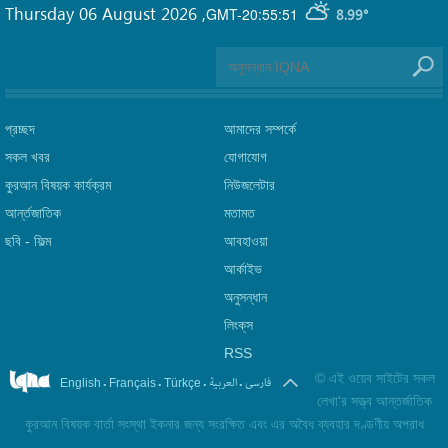
Thursday 06 August 2026
,
GMT-20:55:51
8.99°
প্রচ্ছদ
আমাদের সম্পর্কে
সকল খবর
যোগাযোগ
কুরআন বিষয়ক কার্যক্রম
নিউজলেটার
আর্ন্তজাতিক
মতামত
ছবি‎ - ফিল্ম
আবহাওয়া
আর্কাইভ
অনুসন্ধান
লিংক্‌স
RSS
©
এই ওয়েব সাইটের সকল
.
.
.
.
فارسی
العربیة
English
Français
Türkçe
লেখা'র সত্ত্ব আন্তর্জাতিক
কুরআন বিষয়ক বার্তা সংস্থা ইকনার জন্য সংরক্ষিত এবং এর অবৈধ ব্যবহার দণ্ডণীয় অপরাধ