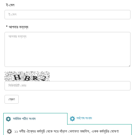
ই-মেল
* আপনার মন্তব্য
সর্বশেষ সংবাদ
সর্বাধিক পঠিত সংবাদ
১১ দলীয় ঐক্যের কর্মসূচি থেকে সরে দাঁড়াল খেলাফত মজলিস, একক কর্মসূচির ঘোষণা