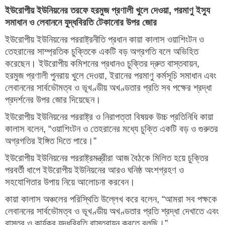
ইউরোপীয় ইউনিয়নের তরফে হরমুজ প্রণালী খুলে দেওয়া, পরমাণু ইস্যু
সমাধান ও লেবাননে যুদ্ধবিরতি টেকানোর উপর জোর
ইউরোপীয় ইউনিয়নের পররাষ্ট্রনীতি প্রধান কায়া কালাস ওয়াশিংটন ও
তেহরানের সাম্প্রতিক চুক্তিকে একটি বড় অগ্রগতি বলে অভিহিত
করেছেন। ইউরোপীয় কমিশনের প্রধানও চুক্তির দ্রুত বাস্তবায়ন,
হরমুজ প্রণালী পুনরায় খুলে দেওয়া, ইরানের পরমাণু কর্মসূচি সমাধান এবং
লেবাননের সার্বভৌমত্ব ও ভূখণ্ডীয় অখণ্ডতার প্রতি সব পক্ষের শ্রদ্ধা
প্রদর্শনের উপর জোর দিয়েছেন।
ইউরোপীয় ইউনিয়নের পররাষ্ট্র ও নিরাপত্তা বিষয়ক উচ্চ প্রতিনিধি কায়া
কালাস বলেন, “ওয়াশিংটন ও তেহরানের মধ্যে চুক্তি একটি বড় ও গুরুতর
অগ্রগতির ইঙ্গিত দিতে পারে।”
ইউরোপীয় ইউনিয়নের পররাষ্ট্রমন্ত্রীরা আজ বৈঠকে মিলিত হয়ে চুক্তির
পরবর্তী ধাপে ইউরোপীয় ইউনিয়নের আরও ঘনিষ্ঠ অংশগ্রহণ ও
সহযোগিতার উপায় নিয়ে আলোচনা করবেন।
কায়া কালাস অঞ্চলের পরিস্থিতি উল্লেখ করে বলেন, “আমরা সব পক্ষকে
লেবাননের সার্বভৌমত্ব ও ভূখণ্ডীয় অখণ্ডতার প্রতি শ্রদ্ধা দেখাতে এবং
বাস্তব ও কার্যকর যুদ্ধবিরতি বাস্তবায়ন করতে বলছি।”