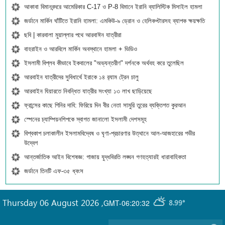
আকাবা বিমানবন্দরে আমেরিকার C-17 ও P-8 বিমানে ইরানি ব্যালিস্টিক মিসাইল হামলা
জর্ডানে মার্কিন ঘাঁটিতে ইরানি হামলা: এমকিউ-৯ ড্রোন ও হেলিকপ্টারসহ ব্যাপক ক্ষয়ক্ষতি
ছবি | কারবালা মুয়াল্লার পথে আরবাঈন যাত্রীরা
বাহরাইন ও আরবিলে মার্কিন অবস্থানে হামলা + ভিডিও
ইসলামী বিপ্লব কীভাবে ইকবালের "অভ্যন্তরীণ" দর্শনকে অর্থবহ করে তুলেছিল
আরবাইন যাত্রীদের সুবিধার্থে ইরাকে ১৪ র‍্যাম ট্রেন চালু
আরবাইন যিয়ারতে নিবন্ধিত যাত্রীর সংখ্যা ১৩ লাখ ছাড়িয়েছে
ফ্রান্সের কাছে গিনির দাবি: ফিরিয়ে দিন বীর নেতা সামুরি তুরের ব্যক্তিগত কুরআন
স্পেনের চ্যাম্পিয়নশিপকে স্বাগত জানালো ইসলামী দেশসমূহ
বিশ্বকাপ চলাকালীন ইসলামবিদ্বেষ ও ঘৃণা-প্রচারণার উত্থানে আল-আজহারের গভীর
উদ্বেগ
আন্তর্জাতিক আইন বিশেষজ্ঞ: গাজায় যুদ্ধবিরতি লঙ্ঘন গণহত্যারই ধারাবাহিকতা
জর্ডানে তিনটি এফ-৩৫ ধ্বংস
Thursday 06 August 2026
,
GMT-06:20:32
8.99°