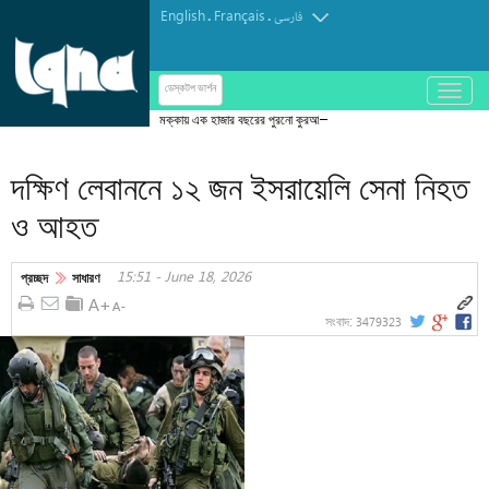
English
Français
.
.
فارسی
باز
ডেস্কটপ ভার্শন
و
মক্কায় এক হাজার বছরের পুরনো কুরআনের প্রদর্শনী
بسته
کردن
দক্ষিণ লেবাননে ১২ জন ইসরায়েলি সেনা নিহত
منو
ও আহত
15:51 - June 18, 2026
প্রচ্ছদ
সাধারণ
3479323
সংবাদ: