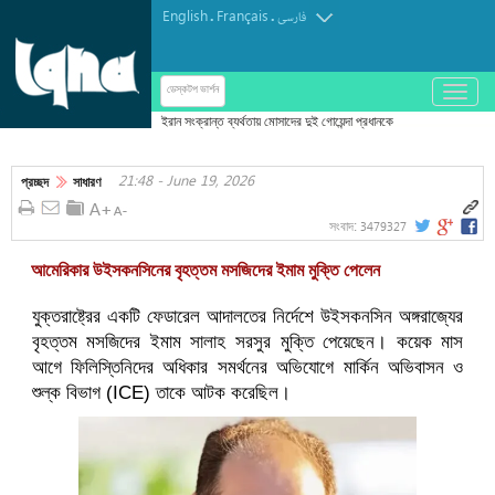
English
Français
.
.
فارسی
باز
ডেস্কটপ ভার্শন
و
بسته
کردن
21:48 - June 19, 2026
منو
প্রচ্ছদ
সাধারণ
3479327
সংবাদ:
আমেরিকার উইসকনসিনের বৃহত্তম মসজিদের ইমাম মুক্তি পেলেন
যুক্তরাষ্ট্রের একটি ফেডারেল আদালতের নির্দেশে উইসকনসিন অঙ্গরাজ্যের
বৃহত্তম মসজিদের ইমাম সালাহ সরসুর মুক্তি পেয়েছেন। কয়েক মাস
আগে ফিলিস্তিনিদের অধিকার সমর্থনের অভিযোগে মার্কিন অভিবাসন ও
শুল্ক বিভাগ (ICE) তাকে আটক করেছিল।