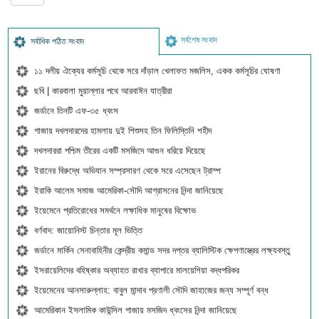
সর্বশেষ সংবাদ
সর্বাধিক পঠিত সংবাদ
১১ দলীয় ঐক্যের কর্মসূচি থেকে সরে দাঁড়াল খেলাফত মজলিস, একক কর্মসূচির ঘোষণা
ছবি | কারবালা মুয়াল্লার পথে আরবাঈন যাত্রীরা
জর্ডানে তিনটি এফ-৩৫ ধ্বংস
গাজায় দখলদারদের হামলায় দুই শিশুসহ তিন ফিলিস্তিনি শহীদ
দখলদাররা পশ্চিম তীরের একটি মসজিদে আগুন ধরিয়ে দিয়েছে
ইরানের বিরুদ্ধে অভিযান সম্প্রসারণ থেকে সরে এসেছেন ট্রাম্প
ইরাকি আলেম সমাজ আমেরিকা-সৌদি আগ্রাসনের নিন্দা জানিয়েছে
ইয়েমেনে প্রতিরোধের সমর্থনে লক্ষাধিক মানুষের বিক্ষোভ
বর্ণবাদ: জায়োনিস্ট চিন্তার মূল ভিত্তি
জর্ডানে মার্কিন সেনাবাহিনীর কেন্দ্রীয় কমান্ড সদর দপ্তর ব্যালিস্টিক ক্ষেপণাস্ত্রের লক্ষ্যবস্তু
ইসরায়েলিদের বহিষ্কার অব্যাহত রাখার ব্যাপারে মালয়েশিয়া বদ্ধপরিকর
ইয়েমেনের আনসারুল্লাহ: বাবুল মান্দাব প্রণালী সৌদি জাহাজের জন্য সম্পূর্ণ বন্ধ
আমেরিকান ইসলামিক কাউন্সিল গাজায় মসজিদ ধ্বংসের নিন্দা জানিয়েছে