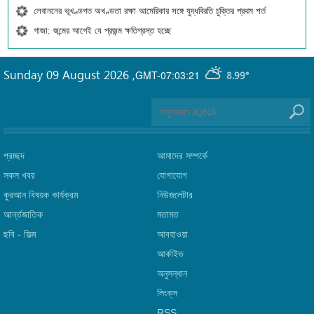
লেবাননের ভূখণ্ডগত অখণ্ডতা রক্ষা আমেরিকার সঙ্গে যুদ্ধবিরতি চুক্তির প্রথম শর্ত
গাজা: জন্মের আগেই যে প্রজন্ম ক্ষতিগ্রস্ত হচ্ছে
Sunday 09 August 2026
,
GMT-07:03:21
8.99°
প্রচ্ছদ
আমাদের সম্পর্কে
সকল খবর
যোগাযোগ
কুরআন বিষয়ক কার্যক্রম
নিউজলেটার
আর্ন্তজাতিক
মতামত
ছবি‎ - ফিল্ম
আবহাওয়া
আর্কাইভ
অনুসন্ধান
লিংক্‌স
RSS