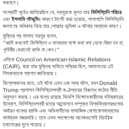
করছেন।
সংস্থাটি পূর্বেও জানিয়েছিল যে, সরসুরকে মূলত তার
ফিলিস্তিনি পরিচয়
এবং
ইসলামি পটভূমি
র কারণে টার্গেট করা হয়েছে, পাশাপাশি ফিলিস্তিনি
জনগণের অধিকার নিয়ে তার সোচ্চার ভূমিকা এ ঘটনার অন্যতম কারণ।
মুক্তির পর সালাহ সরসুর বলেন,
"আমি কখনোই ফিলিস্তিন ও মানবতার পক্ষে কথা বলা থেকে বিরত হব না,
পৃথিবীর যেখানেই থাকি না কেন।"
এদিকে
Council on American-Islamic Relations
(CAIR), যারা তার মুক্তির দাবিতে সক্রিয় ছিল, আদালতের এই
সিদ্ধান্তকে স্বাগত জানিয়েছে।
বিশ্লেষকদের মতে, এই ঘটনা এমন এক সময় ঘটল, যখন
Donald
Trump
প্রশাসন ফিলিস্তিনপন্থী কণ্ঠস্বরের বিরুদ্ধে কঠোর নীতি
অনুসরণ করছে। এর মধ্যে রয়েছে বিদেশি বিক্ষোভকারীদের বহিষ্কারের
উদ্যোগ, ফিলিস্তিনপন্থী ছাত্র আন্দোলনে সম্পৃক্ত বিশ্ববিদ্যালয়গুলোর
অর্থায়ন বন্ধের হুমকি এবং অভিবাসীদের সামাজিক যোগাযোগমাধ্যমের
কার্যক্রম নজরদারি। তবে এসব পদক্ষেপের অনেকগুলোই বিচারিক
চ্যালেঞ্জের মুখে পড়েছে।