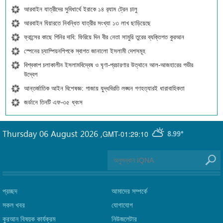
আরবাইন যাত্রীদের সুবিধার্থে ইরাকে ১৪ র‍্যাম ট্রেন চালু
আরবাইন যিয়ারতে নিবন্ধিত যাত্রীর সংখ্যা ১৩ লাখ ছাড়িয়েছে
ফ্রান্সের কাছে গিনির দাবি: ফিরিয়ে দিন বীর নেতা সামুরি তুরের ব্যক্তিগত কুরআন
স্পেনের চ্যাম্পিয়নশিপকে স্বাগত জানালো ইসলামী দেশসমূহ
বিশ্বকাপ চলাকালীন ইসলামবিদ্বেষ ও ঘৃণা-প্রচারণার উত্থানে আল-আজহারের গভীর
উদ্বেগ
আন্তর্জাতিক আইন বিশেষজ্ঞ: গাজায় যুদ্ধবিরতি লঙ্ঘন গণহত্যারই ধারাবাহিকতা
জর্ডানে তিনটি এফ-৩৫ ধ্বংস
Thursday 06 August 2026
,
GMT-01:29:10
8.99°
প্রচ্ছদ
আমাদের সম্পর্কে
সকল খবর
যোগাযোগ
কুরআন বিষয়ক কার্যক্রম
নিউজলেটার