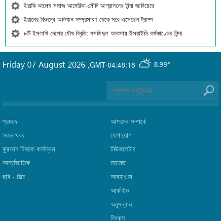
ইরাকি আলেম সমাজ আমেরিকা-সৌদি আগ্রাসনের নিন্দা জানিয়েছে
ইরানের বিরুদ্ধে অভিযান সম্প্রসারণ থেকে সরে এসেছেন ট্রাম্প
৮টি ইসলামি দেশের যৌথ বিবৃতি: মসজিদুল আকসায় ইসরাইলি কর্মকাণ্ডের নিন্দা
Friday 07 August 2026
,
GMT-04:48:18
8.99°
প্রচ্ছদ
আমাদের সম্পর্কে
সকল খবর
যোগাযোগ
কুরআন বিষয়ক কার্যক্রম
নিউজলেটার
আর্ন্তজাতিক
মতামত
ছবি‎ - ফিল্ম
আবহাওয়া
আর্কাইভ
অনুসন্ধান
লিংক্‌স