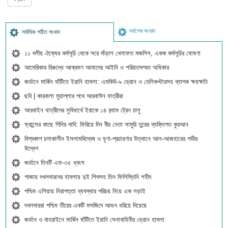
সর্বশেষ সংবাদ
সর্বাধিক পঠিত সংবাদ
১১ দলীয় ঐক্যের কর্মসূচি থেকে সরে দাঁড়াল খেলাফত মজলিস, একক কর্মসূচির ঘোষণা
আমেরিকার বিরুদ্ধে আক্রমণ আমাদের আইনি ও শরিয়তসম্মত অধিকার
জর্ডানে মার্কিন ঘাঁটিতে ইরানি হামলা: এমকিউ-৯ ড্রোন ও হেলিকপ্টারসহ ব্যাপক ক্ষয়ক্ষতি
ছবি | কারবালা মুয়াল্লার পথে আরবাঈন যাত্রীরা
আরবাইন যাত্রীদের সুবিধার্থে ইরাকে ১৪ র‍্যাম ট্রেন চালু
ফ্রান্সের কাছে গিনির দাবি: ফিরিয়ে দিন বীর নেতা সামুরি তুরের ব্যক্তিগত কুরআন
বিশ্বকাপ চলাকালীন ইসলামবিদ্বেষ ও ঘৃণা-প্রচারণার উত্থানে আল-আজহারের গভীর
উদ্বেগ
জর্ডানে তিনটি এফ-৩৫ ধ্বংস
গাজায় দখলদারদের হামলায় দুই শিশুসহ তিন ফিলিস্তিনি শহীদ
পশ্চিম এশিয়ায় নিরাপত্তা ব্যবস্থার পরিচয় নিয়ে এক লড়াই
দখলদাররা পশ্চিম তীরের একটি মসজিদে আগুন ধরিয়ে দিয়েছে
জর্ডান ও বাহরাইনে মার্কিন ঘাঁটিতে ইরানি সেনাবাহিনীর ড্রোন হামলা