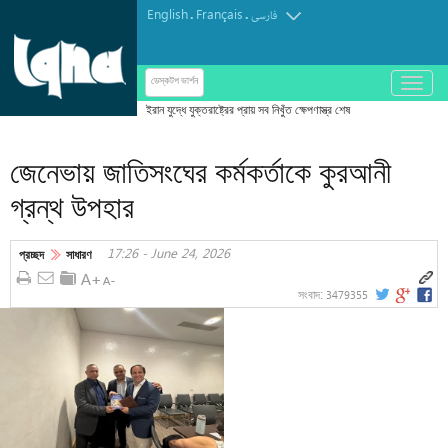
English
Français
.
.
فارسی
باز
ডেস্কটপ ভার্শন
و
ইরান যুদ্ধে যুক্তরাষ্ট্রের প্রায় সব নিখুঁত ক্ষেপণাস্ত্র শেষ
بسته
کردن
জেনেভায় জাতিসংঘের কর্মকর্তাকে কুরআনী
منو
গ্রন্থ উপহার
17:26 - June 24, 2026
প্রচ্ছদ
সাধারণ
3479355
সংবাদ: