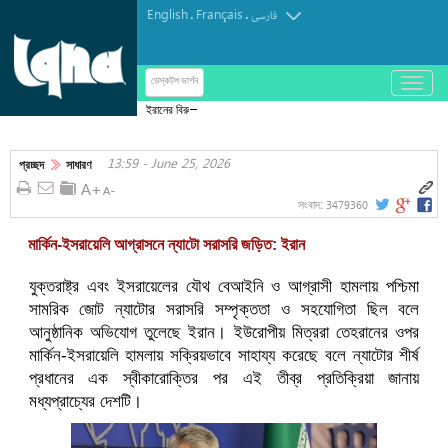
English
Français
.
.
فارسی
باز
ডেস্কটপ ভার্শন
و
ইরানের বিরুদ্ধে ছয় মাসের সংঘাতে আমেরিকান প্রাণহানি ও
بسته
জ্বালানির আগুনমূল্য
کردن
13:59 - June 25, 2026
منو
প্রচ্ছদ
সাধারণ
3479360
সংবাদ:
মার্কিন-ইসরায়েলি আগ্রাসনে ন্যাটো সরাসরি জড়িত: ইরান
যুক্তরাষ্ট্র এবং ইসরায়েলের যৌথ বেআইনি ও আগ্রাসী হামলায় পশ্চিমা
সামরিক জোট ন্যাটোর সরাসরি সম্পৃক্ততা ও সহযোগিতা ছিল বলে
আনুষ্ঠানিক অভিযোগ তুলেছে ইরান। ইউরোপীয় মিত্ররা তেহরানের ওপর
মার্কিন-ইসরায়েলি হামলায় সক্রিয়ভাবে সাহায্য করেছে বলে ন্যাটোর শীর্ষ
প্রধানের এক স্বীকারোক্তির পর এই তীব্র প্রতিক্রিয়া জানায়
মধ্যপ্রাচ্যের দেশটি।