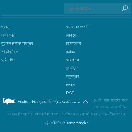
প্রচ্ছদ
আমাদের সম্পর্কে
সকল খবর
যোগাযোগ
কুরআন বিষয়ক কার্যক্রম
নিউজলেটার
আর্ন্তজাতিক
মতামত
ছবি‎ - ফিল্ম
আবহাওয়া
আর্কাইভ
অনুসন্ধান
লিংক্‌স
RSS
©
এই ওয়েব সাইটের সকল
.
.
.
.
فارسی
العربیة
English
Français
Türkçe
লেখা'র সত্ত্ব আন্তর্জাতিক
কুরআন বিষয়ক বার্তা সংস্থা ইকনার জন্য সংরক্ষিত এবং এর অবৈধ ব্যবহার দণ্ডণীয় অপরাধ
" Iransamaneh "
কর্তৃক পরিচালিত :