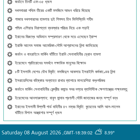
জর্ডানে তিনটি এফ-৩৫ ধ্বংস
দখলদাররা পশ্চিম তীরের একটি মসজিদে আগুন ধরিয়ে দিয়েছে
গাজায় দখলদারদের হামলায় দুই শিশুসহ তিন ফিলিস্তিনি শহীদ
পশ্চিম এশিয়ায় নিরাপত্তা ব্যবস্থার পরিচয় নিয়ে এক লড়াই
ইরানের বিরুদ্ধে অভিযান সম্প্রসারণ থেকে সরে এসেছেন ট্রাম্প
ইরাকি আলেম সমাজ আমেরিকা-সৌদি আগ্রাসনের নিন্দা জানিয়েছে
জর্ডান ও বাহরাইনে মার্কিন ঘাঁটিতে ইরানি সেনাবাহিনীর ড্রোন হামলা
ইয়েমেনে প্রতিরোধের সমর্থনে লক্ষাধিক মানুষের বিক্ষোভ
৮টি ইসলামি দেশের যৌথ বিবৃতি: মসজিদুল আকসায় ইসরাইলি কর্মকাণ্ডের নিন্দা
ইসরায়েলিদের বহিষ্কার অব্যাহত রাখার ব্যাপারে মালয়েশিয়া বদ্ধপরিকর
জর্ডানে মার্কিন সেনাবাহিনীর কেন্দ্রীয় কমান্ড সদর দপ্তর ব্যালিস্টিক ক্ষেপণাস্ত্রের লক্ষ্যবস্তু
ইয়েমেনের আনসারুল্লাহ: বাবুল মান্দাব প্রণালী সৌদি জাহাজের জন্য সম্পূর্ণ বন্ধ
ইরানের ইসলামী বিপ্লবী গার্ড বাহিনীর ৪৭ নম্বর বিবৃতি: কুয়েতের আলি আল-সালেম
ঘাঁটিতে বিশাল অস্ত্রাগার সম্পূর্ণ ধ্বংস
Saturday 08 August 2026
,
GMT-18:39:02
8.99°