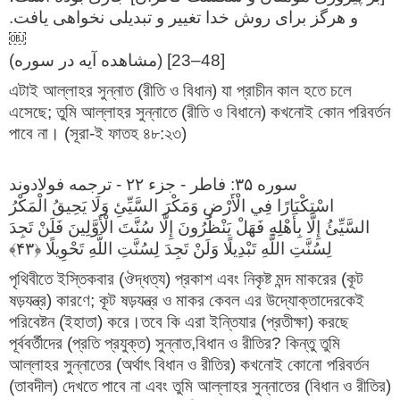
و هرگز برای روش خدا تغییر و تبدیلی نخواهی یافت.
￼
[48–23] (مشاهده آیه در سوره)
এটাই আল্লাহর সুন্নাত (রীতি ও বিধান) যা প্রাচীন কাল হতে চলে
এসেছে; তুমি আল্লাহর সুন্নাতে (রীতি ও বিধানে) কখনোই কোন পরিবর্তন
পাবে না। (সূরা-ই ফাতহ ৪৮:২৩)
سوره ۳۵: فاطر - جزء ۲۲ - ترجمه فولادوند
اسْتِكْبَارًا فِي الْأَرْضِ وَمَكْرَ السَّيِّئِ وَلَا يَحِيقُ الْمَكْرُ
السَّيِّئُ إِلَّا بِأَهْلِهِ فَهَلْ يَنْظُرُونَ إِلَّا سُنَّتَ الْأَوَّلِينَ فَلَنْ تَجِدَ
لِسُنَّتِ اللَّهِ تَبْدِيلًا وَلَنْ تَجِدَ لِسُنَّتِ اللَّهِ تَحْوِيلًا ﴿۴۳﴾
পৃথিবীতে ইস্তিকবার (ঔদ্ধত্য) প্রকাশ এবং নিকৃষ্ট মন্দ মাকরের (কূট
ষড়যন্ত্র) কারণে; কূট ষড়যন্ত্র ও মাকর কেবল এর উদ্যোক্তাদেরকেই
পরিবেষ্টন (ইহাতা) করে।তবে কি এরা ইন্তিযার (প্রতীক্ষা) করছে
পূর্ববর্তীদের (প্রতি প্রযুক্ত) সুন্নাত,বিধান ও রীতির? কিন্তু তুমি
আল্লাহর সুন্নাতের (অর্থাৎ বিধান ও রীতির) কখনোই কোনো পরিবর্তন
(তাবদীল) দেখতে পাবে না এবং তুমি আল্লাহর সুন্নাতের (বিধান ও রীতির)