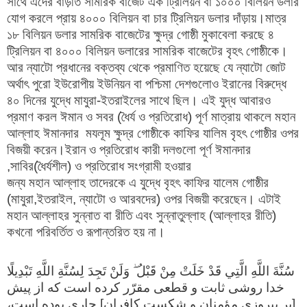
সাথে এদের বাড়তি সামরিক বাজেট এক ট্রিলিয়ন বা ১০০০ বিলিয়ন ডলার
যোগ করলে প্রায় ৪০০০ বিলিয়ন বা চার ট্রিলিয়ন ডলার দাঁড়ায়।মাত্র
১৮ বিলিয়ন ডলার সামরিক বাজেটের ক্ষুদ্র গোষ্ঠী মুকাবেলা করছে ৪
ট্রিলিয়ন বা ৪০০০ বিলিয়ন ডলারের সামরিক বাজেটের বৃহৎ গোষ্ঠীকে।
আর ন্যাটো প্রধানের বক্তব্য থেকে প্রমাণিত হয়েছে যে ন্যাটো জোট
অর্থাৎ পুরো ইউরোপীয় ইউনিয়ন বা পশ্চিমা দেশগুলোও ইরানের বিরুদ্ধে
৪০ দিনের যুদ্ধে মাযুরা-ইতরাইলের সাথে ছিল। এই যুদ্ধ আবারও
প্রমাণ করল ঈমান ও সবর (ধৈর্য ও প্রতিরোধ) পূর্ণ মাত্রায় থাকলে মহান
আল্লাহ ঈমানদার মযলূম ক্ষুদ্র গোষ্ঠীকে কাফির যালিম বৃহৎ গোষ্ঠীর ওপর
বিজয়ী করেন।ইরান ও প্রতিরোধ কারী দলগুলো পূর্ণ ঈমানদার
,সাবির(ধৈর্যশীল) ও প্রতিরোধ সংগ্রামী হওয়ার
জন্য মহান আল্লাহ তাদেরকে এ যুদ্ধে বৃহৎ কাফির যালেম গোষ্ঠীর
(মাযুরা,ইতরাইল, ন্যাটো ও আরবদের) ওপর বিজয়ী করেছেন। এটাই
মহান আল্লাহর সুন্নাত বা রীতি এবং সুন্নাতুল্লাহ (আল্লাহর রীতি)
কখনো পরিবর্তিত ও রূপান্তরিত হয় না।
سُنَّةَ اللَّهِ الَّتِي قَدْ خَلَتْ مِنْ قَبْلُ ۖ وَلَنْ تَجِدَ لِسُنَّةِ اللَّهِ تَبْدِيلًا
خدا روشی ثابت و قطعی مقرّر کرده است که از پیش
[بر پیروزی مؤمنان و شکست کافران] جاری بوده است،