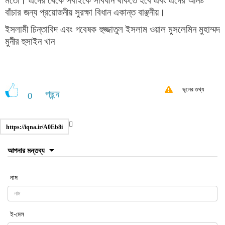
মতো। এদের থেকে সবাইকে সাবধান থাকতে হবে এবং এদের অনিষ্ট
বাঁচার জন্য প্রয়োজনীয় সুরক্ষা বিধান একান্ত বাঞ্ছনীয়।
ইসলামী চিন্তাবিদ এবং গবেষক হুজ্জাতুল ইসলাম ওয়াল মুসলেমিন মুহাম্মদ
মুনীর হুসাইন খান
ভুলের তথ্য
পছন্দ
0
https://iqna.ir/A0Eb8i
আপনার মন্তব্য
নাম
ই-মেল