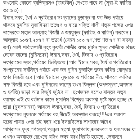
কখনোই কোনো ব্যতিক্রমও (তাহভীল) দেখতে পাবে না (সূরা-ই ফাতির
৩৫:৪৩)।
ঈমান,সবর, ধৈর্য ও প্রতিরোধ সংগ্রামের চূড়ান্ত বা যত উচ্চ পর্যায়ে
থাকবে মুসলিম মুজাহিদরা ততগুণ ও হারে শক্তি শালী শত্রু পক্ষের ওপর
তাদেরকে মহান আল্লাহ বিজয়ী ও জয়যুক্ত (ফাতিহ ও ঘালিব) করবেন।
আল্লাহ ১০গুণ,২০গুণ বা তদুর্ধে (যেমন ১০০ গুণ,শত শত গুণ বা সহস্র
গুণ) বেশি শক্তিশালী বৃহৎ কুফরী গোষ্ঠীর ওপর মুমিন ক্ষুদ্র গোষ্ঠীকে বিজয়
দেবেন তাদের (মুমিনদের) ঈমান,সবর, ধৈর্য, জিহাদ ও প্রতিরোধ
সংগ্রামের স্তর,পর্যায়ের ভিত্তিতে।আর ঈমান,সবর, ধৈর্য ও প্রতিরোধ
সংগ্রামের সর্বনিম্ন পর্যায়ে এক জন মুমিন মুজাহিদ দুজন কফির যোদ্ধার
ওপর বিজয়ী হবে।আর ঈমানের ন্যূনতম এ পর্যায়ের নীচে থাকলে কাফির
পক্ষ বিজয়ী হবে এবং মুমিনদের ভাগ্যে তখন যিল্লত (অপদস্থতা,অপমান
ও দুর্গতি) ছাড়া আর কিছুই জুটবে না।দু:খজনক হলেও বাস্তব সত্য
ব্যাপার এই যে বর্তমান কালে মুসলিম বিশ্বের অবস্থা দৃষ্টে মনে হচ্ছে যে
তারা (মুসলমানরা) আসলে ঈমান,সবর, ধৈর্য, জিহাদ ও প্রতিরোধ
সংগ্রামের ন্যূনতম পর্যায়ের বহু নীচেই অবস্থান করছে!!!!এর প্রমাণ
হচ্ছে গাযার ওপর দুই বছর ধরে ইসরাইলের লাগাতার অবৈধ
আগ্রাসন,যুদ্ধ,গণহত্যা,প্রজন্ম হত্যা,যুদ্ধাপরাধ,জবরদখল ও ধ্বংসযজ্ঞ যা
এখনও অব্যাহত রেখেছে যদিও ভঙ্গুর যুদ্ধ বিরতি হয়েছে, লেবাননে