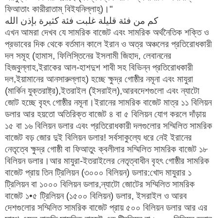
ফিআতাং কাথ়ীরাতাম্ বিইযনিল্লাহ্)।"
کم من فئة قلیلة غلبت فئة کثیرة بإذن الله
এখন আমরা দেখব যে সামরিক বাজেট এবং সামরিক অর্থনৈতিক শক্তি ও
প্রভাবের দিক থেকে বর্তমান কালে ইরান ও অত্র অঞ্চলের প্রতিরোধকারী
দল সমূহ (হামাস, ফিলিস্তিনের ইসলামী জিহাদ, লেবাননের
হিজবুল্লাহ,ইরাকের আল-হাশদুশ শাবী সহ বিভিন্ন প্রতিরোধকারী
দল,ইয়ামানের আনসারুল্লাহ) হচ্ছে ক্ষুদ্র গোষ্ঠীর নমূনা এবং মাযুরা
(মার্কিন যুক্তরাষ্ট্র),ইতরাইল (ইসরাইল),আরবদেশগুলো এবং ন্যাটো
জোট হচ্ছে বৃহৎ গোষ্ঠীর নমূনা।ইরানের সামরিক বাজেট মাত্র ১১ বিলিয়ন
ডলার আর হয়তো অতিরিক্ত বাজেট ৪ বা ৫ বিলিয়ন যোগ করলে দাঁড়ায়
১৫ বা ১৬ বিলিয়ন ডলার এবং প্রতিরোধকারী দলগুলোর সম্মিলিত সামরিক
বাজেট বড় জোর দুই বিলিয়ন ডলার! সর্বসাকুল্যে ধরে নেই ইরানের
নেতৃত্বে ক্ষুদ্র গোষ্ঠী বা ফিআতুং ক্বলীলার সম্মিলিত সামরিক বাজেট ১৮
বিলিয়ন ডলার।আর মাযুরা-ইতরাইলের নেতৃত্বাধীন বৃহৎ গোষ্ঠীর সামরিক
বাজেট প্রায় তিন ট্রিলিয়ন (৩০০০ বিলিয়ন) ডলার:খোদ মাযুরার ১
ট্রিলিয়ন বা ১০০০ বিলিয়ন ডলার,ন্যাটো জোটের সম্মিলিত সামরিক
বাজেট ১•৫ ট্রিলিয়ন (১৫০০ বিলিয়ন) ডলার, ইসরাইল ও আরব
দেশগুলোর সম্মিলিত সামরিক বাজেট প্রায় ৫০০ বিলিয়ন ডলার আর এর