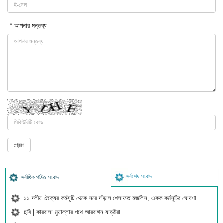
* আপনার মন্তব্য
সর্বশেষ সংবাদ
সর্বাধিক পঠিত সংবাদ
১১ দলীয় ঐক্যের কর্মসূচি থেকে সরে দাঁড়াল খেলাফত মজলিস, একক কর্মসূচির ঘোষণা
ছবি | কারবালা মুয়াল্লার পথে আরবাঈন যাত্রীরা