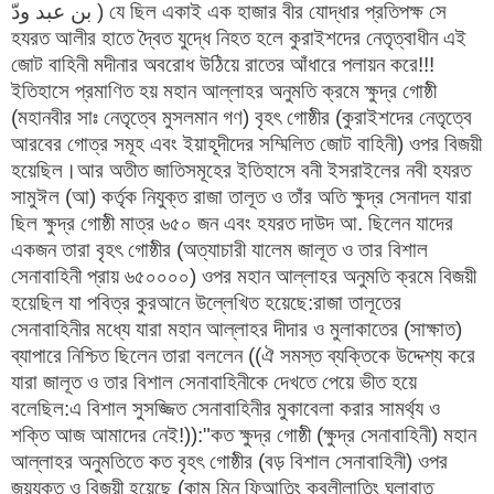
بن عبد ودّ ) যে ছিল একাই এক হাজার বীর যোদ্ধার প্রতিপক্ষ সে
হযরত আলীর হাতে দ্বৈত যুদ্ধে নিহত হলে কুরাইশদের নেতৃত্বাধীন এই
জোট বাহিনী মদীনার অবরোধ উঠিয়ে রাতের আঁধারে পলায়ন করে!!!
ইতিহাসে প্রমাণিত হয় মহান আল্লাহর অনুমতি ক্রমে ক্ষুদ্র গোষ্ঠী
(মহানবীর সাঃ নেতৃত্বে মুসলমান গণ) বৃহৎ গোষ্ঠীর (কুরাইশদের নেতৃত্বে
আরবের গোত্র সমূহ এবং ইয়াহূদীদের সম্মিলিত জোট বাহিনী) ওপর বিজয়ী
হয়েছিল।আর অতীত জাতিসমূহের ইতিহাসে বনী ইসরাইলের নবী হযরত
সামুঈল (আ) কর্তৃক নিযুক্ত রাজা তালূত ও তাঁর অতি ক্ষুদ্র সেনাদল যারা
ছিল ক্ষুদ্র গোষ্ঠী মাত্র ৬৫০ জন এবং হযরত দাউদ আ. ছিলেন যাদের
একজন তারা বৃহৎ গোষ্ঠীর (অত্যাচারী যালেম জালূত ও তার বিশাল
সেনাবাহিনী প্রায় ৬৫০০০০) ওপর মহান আল্লাহর অনুমতি ক্রমে বিজয়ী
হয়েছিল যা পবিত্র কুরআনে উল্লেখিত হয়েছে:রাজা তালূতের
সেনাবাহিনীর মধ্যে যারা মহান আল্লাহর দীদার ও মুলাকাতের (সাক্ষাত)
ব্যাপারে নিশ্চিত ছিলেন তারা বললেন ((ঐ সমস্ত ব্যক্তিকে উদ্দেশ্য করে
যারা জালূত ও তার বিশাল সেনাবাহিনীকে দেখতে পেয়ে ভীত হয়ে
বলেছিল:এ বিশাল সুসজ্জিত সেনাবাহিনীর মুকাবেলা করার সামর্থ্য ও
শক্তি আজ আমাদের নেই!)):"কত ক্ষুদ্র গোষ্ঠী (ক্ষুদ্র সেনাবাহিনী) মহান
আল্লাহর অনুমতিতে কত বৃহৎ গোষ্ঠীর (বড় বিশাল সেনাবাহিনী) ওপর
জয়যুক্ত ও বিজয়ী হয়েছে (কাম্ মিন্ ফিআতিং ক্বলীলাতিং ঘলাবাত্