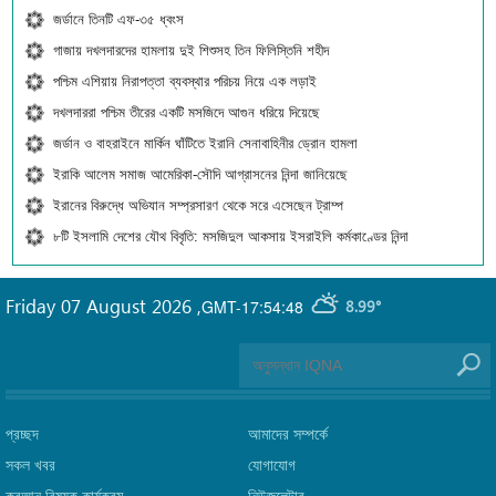
জর্ডানে তিনটি এফ-৩৫ ধ্বংস
গাজায় দখলদারদের হামলায় দুই শিশুসহ তিন ফিলিস্তিনি শহীদ
পশ্চিম এশিয়ায় নিরাপত্তা ব্যবস্থার পরিচয় নিয়ে এক লড়াই
দখলদাররা পশ্চিম তীরের একটি মসজিদে আগুন ধরিয়ে দিয়েছে
জর্ডান ও বাহরাইনে মার্কিন ঘাঁটিতে ইরানি সেনাবাহিনীর ড্রোন হামলা
ইরাকি আলেম সমাজ আমেরিকা-সৌদি আগ্রাসনের নিন্দা জানিয়েছে
ইরানের বিরুদ্ধে অভিযান সম্প্রসারণ থেকে সরে এসেছেন ট্রাম্প
৮টি ইসলামি দেশের যৌথ বিবৃতি: মসজিদুল আকসায় ইসরাইলি কর্মকাণ্ডের নিন্দা
Friday 07 August 2026
,
GMT-17:54:48
8.99°
প্রচ্ছদ
আমাদের সম্পর্কে
সকল খবর
যোগাযোগ
কুরআন বিষয়ক কার্যক্রম
নিউজলেটার