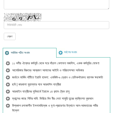
সর্বশেষ সংবাদ
সর্বাধিক পঠিত সংবাদ
১১ দলীয় ঐক্যের কর্মসূচি থেকে সরে দাঁড়াল খেলাফত মজলিস, একক কর্মসূচির ঘোষণা
আমেরিকার বিরুদ্ধে আক্রমণ আমাদের আইনি ও শরিয়তসম্মত অধিকার
জর্ডানে মার্কিন ঘাঁটিতে ইরানি হামলা: এমকিউ-৯ ড্রোন ও হেলিকপ্টারসহ ব্যাপক ক্ষয়ক্ষতি
ছবি | কারবালা মুয়াল্লার পথে আরবাঈন যাত্রীরা
আরবাইন যাত্রীদের সুবিধার্থে ইরাকে ১৪ র‍্যাম ট্রেন চালু
ফ্রান্সের কাছে গিনির দাবি: ফিরিয়ে দিন বীর নেতা সামুরি তুরের ব্যক্তিগত কুরআন
বিশ্বকাপ চলাকালীন ইসলামবিদ্বেষ ও ঘৃণা-প্রচারণার উত্থানে আল-আজহারের গভীর
উদ্বেগ