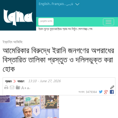
English
Français
.
.
فارسی
باز
ডেস্কটপ ভার্শন
و
بسته
کردن
ইব্রাহিম আজিজি:
منو
আমেরিকার বিরুদ্ধে ইরানি জনগণের অপরাধের
বিস্তারিত তালিকা প্রস্তুত ও দলিলভুক্ত করা
হোক
13:10 - June 27, 2026
প্রচ্ছদ
সাধারণ
3479364
সংবাদ: