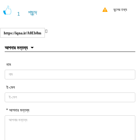
ভুলের তথ্য
পছন্দ
1
https://iqna.ir/A0Eb8m
আপনার মন্তব্য
নাম
ই-মেল
* আপনার মন্তব্য