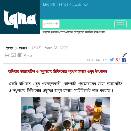
English
Français
.
.
فارسی
باز
ডেস্কটপ ভার্শন
و
ফ্রান্সে কুরআন তেলাওয়াতের অজুহাতে মসজিদ বন্ধের রায়
بسته
کردن
18:45 - June 28, 2026
منو
প্রচ্ছদ
সাধারণ
3479371
সংবাদ:
রাশিয়ায় ডায়াবেটিস ও স্থূলতার চিকিৎসায় প্রথম হালাল ওষুধ উৎপাদন
একটি রাশিয়ান ওষুধ প্রস্তুতকারী কোম্পানি প্রথমবারের মতো ডায়াবেটিস
ও স্থূলতার চিকিৎসার ওষুধের জন্য হালাল সার্টিফিকেট লাভ করেছে।