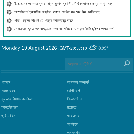
ইয়েমেনের আনসারুল্লাহ: বাবুল মান্দাব প্রণালী সৌদি জাহাজের জন্য সম্পূর্ণ বন্ধ
আমেরিকান ইসলামিক কাউন্সিল গাজায় মসজিদ ধ্বংসের নিন্দা জানিয়েছে
গাজা: জন্মের আগেই যে প্রজন্ম ক্ষতিগ্রস্ত হচ্ছে
লেবাননের ভূখণ্ডগত অখণ্ডতা রক্ষা আমেরিকার সঙ্গে যুদ্ধবিরতি চুক্তির প্রথম শর্ত
Monday 10 August 2026
,
GMT-20:57:18
8.99°
প্রচ্ছদ
আমাদের সম্পর্কে
সকল খবর
যোগাযোগ
কুরআন বিষয়ক কার্যক্রম
নিউজলেটার
আর্ন্তজাতিক
মতামত
ছবি‎ - ফিল্ম
আবহাওয়া
আর্কাইভ
অনুসন্ধান