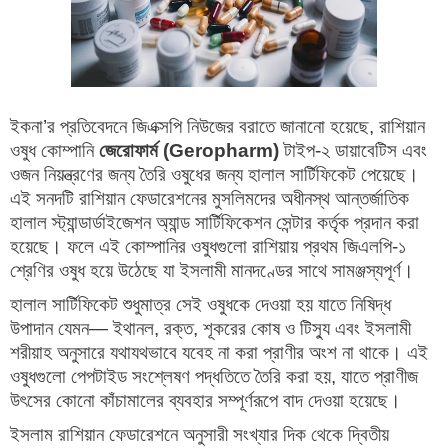
ইকনা’র প্রতিবেদনে জিএক্সপি নিউজের বরাতে জানানো হয়েছে, রাশিয়ান
ওষুধ কোম্পানি
জেরোফার্ম (Geropharm)
টাইপ-২ ডায়াবেটিস এবং
ওজন নিয়ন্ত্রণের জন্য তৈরি ওষুধের জন্য হালাল সার্টিফিকেট পেয়েছে।
এই সনদটি রাশিয়ান ফেডারেশনের মুসলিমদের অধীনস্থ আন্তর্জাতিক
হালাল স্ট্যান্ডার্ডাইজেশন অ্যান্ড সার্টিফিকেশন সেন্টার কর্তৃক প্রদান করা
হয়েছে। ফলে এই কোম্পানির ওষুধগুলো রাশিয়ায় প্রথম জিএলপি-১
শ্রেণির ওষুধ হয়ে উঠেছে যা ইসলামী মানদণ্ডের সাথে সামঞ্জস্যপূর্ণ।
হালাল সার্টিফিকেট শুধুমাত্র সেই ওষুধকে দেওয়া হয় যাতে নিষিদ্ধ
উপাদান যেমন— ইথানল, রক্ত, শূকরের কোষ ও টিস্যু এবং ইসলামী
শরীয়াহ অনুসারে যথাযথভাবে যবেহ না করা প্রাণীর অংশ না থাকে। এই
ওষুধগুলো পেপটাইড সংশ্লেষণ পদ্ধতিতে তৈরি করা হয়, যাতে প্রাণীজ
উৎসের কোনো কাঁচামালের ব্যবহার সম্পূর্ণরূপে বাদ দেওয়া হয়েছে।
ইসলাম রাশিয়ান ফেডারেশনে অনুসারী সংখ্যার দিক থেকে দ্বিতীয়