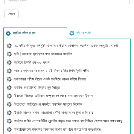
সর্বশেষ সংবাদ
সর্বাধিক পঠিত সংবাদ
১১ দলীয় ঐক্যের কর্মসূচি থেকে সরে দাঁড়াল খেলাফত মজলিস, একক কর্মসূচির ঘোষণা
ছবি | কারবালা মুয়াল্লার পথে আরবাঈন যাত্রীরা
জর্ডানে তিনটি এফ-৩৫ ধ্বংস
গাজায় দখলদারদের হামলায় দুই শিশুসহ তিন ফিলিস্তিনি শহীদ
দখলদাররা পশ্চিম তীরের একটি মসজিদে আগুন ধরিয়ে দিয়েছে
বর্ণবাদ: জায়োনিস্ট চিন্তার মূল ভিত্তি
ইরানের বিরুদ্ধে অভিযান সম্প্রসারণ থেকে সরে এসেছেন ট্রাম্প
ইয়েমেনে প্রতিরোধের সমর্থনে লক্ষাধিক মানুষের বিক্ষোভ
ইরাকি আলেম সমাজ আমেরিকা-সৌদি আগ্রাসনের নিন্দা জানিয়েছে
জর্ডানে মার্কিন সেনাবাহিনীর কেন্দ্রীয় কমান্ড সদর দপ্তর ব্যালিস্টিক ক্ষেপণাস্ত্রের লক্ষ্যবস্তু
ইসরায়েলিদের বহিষ্কার অব্যাহত রাখার ব্যাপারে মালয়েশিয়া বদ্ধপরিকর