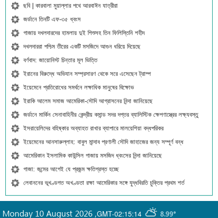
ছবি | কারবালা মুয়াল্লার পথে আরবাঈন যাত্রীরা
জর্ডানে তিনটি এফ-৩৫ ধ্বংস
গাজায় দখলদারদের হামলায় দুই শিশুসহ তিন ফিলিস্তিনি শহীদ
দখলদাররা পশ্চিম তীরের একটি মসজিদে আগুন ধরিয়ে দিয়েছে
বর্ণবাদ: জায়োনিস্ট চিন্তার মূল ভিত্তি
ইরানের বিরুদ্ধে অভিযান সম্প্রসারণ থেকে সরে এসেছেন ট্রাম্প
ইয়েমেনে প্রতিরোধের সমর্থনে লক্ষাধিক মানুষের বিক্ষোভ
ইরাকি আলেম সমাজ আমেরিকা-সৌদি আগ্রাসনের নিন্দা জানিয়েছে
জর্ডানে মার্কিন সেনাবাহিনীর কেন্দ্রীয় কমান্ড সদর দপ্তর ব্যালিস্টিক ক্ষেপণাস্ত্রের লক্ষ্যবস্তু
ইসরায়েলিদের বহিষ্কার অব্যাহত রাখার ব্যাপারে মালয়েশিয়া বদ্ধপরিকর
ইয়েমেনের আনসারুল্লাহ: বাবুল মান্দাব প্রণালী সৌদি জাহাজের জন্য সম্পূর্ণ বন্ধ
আমেরিকান ইসলামিক কাউন্সিল গাজায় মসজিদ ধ্বংসের নিন্দা জানিয়েছে
গাজা: জন্মের আগেই যে প্রজন্ম ক্ষতিগ্রস্ত হচ্ছে
লেবাননের ভূখণ্ডগত অখণ্ডতা রক্ষা আমেরিকার সঙ্গে যুদ্ধবিরতি চুক্তির প্রথম শর্ত
Monday 10 August 2026
,
GMT-02:15:14
8.99°