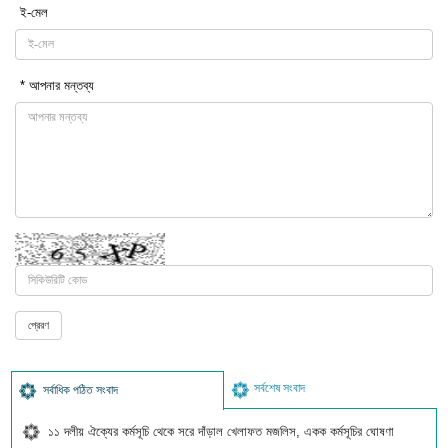
ই-মেল
* আপনার মন্তব্য
সর্বশেষ সংবাদ
সর্বাধিক পঠিত সংবাদ
১১ দলীয় ঐক্যের কর্মসূচি থেকে সরে দাঁড়াল খেলাফত মজলিস, একক কর্মসূচির ঘোষণা