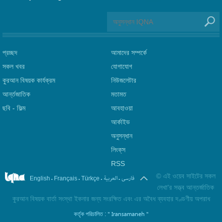
প্রচ্ছদ
আমাদের সম্পর্কে
সকল খবর
যোগাযোগ
কুরআন বিষয়ক কার্যক্রম
নিউজলেটার
আর্ন্তজাতিক
মতামত
ছবি‎ - ফিল্ম
আবহাওয়া
আর্কাইভ
অনুসন্ধান
লিংক্‌স
RSS
©
এই ওয়েব সাইটের সকল
.
.
.
.
فارسی
العربیة
English
Français
Türkçe
লেখা'র সত্ত্ব আন্তর্জাতিক
কুরআন বিষয়ক বার্তা সংস্থা ইকনার জন্য সংরক্ষিত এবং এর অবৈধ ব্যবহার দণ্ডণীয় অপরাধ
" Iransamaneh "
কর্তৃক পরিচালিত :