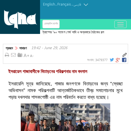
English
Français
.
.
فارسی
باز
ডেস্কটপ ভার্শন
و
ট্রাম্পের ‘৯০ শতাংশ শেষ’ দাবি ও অন্ধকারে বৈঠকের গল্প
بسته
—সবই মনস্তাত্ত্বিক যুদ্ধের অংশ
کردن
19:42 - June 29, 2026
منو
প্রচ্ছদ
সাধারণ
3479377
সংবাদ:
ইসরায়েল গাজাবাসীকে বিতাড়নের পরিকল্পনার নাম বদলাল
ইসরায়েলি সূত্র জানিয়েছে, গাজার জনগণকে বিতাড়নের জন্য “স্বেচ্ছা
অভিবাসন” নামক পরিকল্পনাটি আন্তর্জাতিকভাবে তীব্র সমালোচনার মুখে
পড়ায় দখলদার শাসকগোষ্ঠী এর নাম পরিবর্তন করতে বাধ্য হয়েছে।