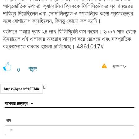
আন্তর্জাতিক উপদেষ্টা ক্যারোলিন গ্লিককে ফিলিস্তিনিদের স্থানান্তরের
দায়িত্ব দিয়েছিলেন এবং সোমালিল্যান্ড ও গণতান্ত্রিক কঙ্গো প্রজাতন্ত্রের
সঙ্গে যোগাযোগ করেছিলেন, কিন্তু কোনো ফল হয়নি।
বর্তমানে গাজায় প্রায় ২৪ লাখ ফিলিস্তিনি বাস করেন। ২০০৭ সাল থেকে
ইসরায়েল এই এলাকায় অবরোধ আরোপ করে রেখেছে এবং সাম্প্রতিক
বছরগুলোতে বারবার হামলা চালিয়েছে। 4361017#
ভুলের তথ্য
পছন্দ
0
https://iqna.ir/A0Eb8z
আপনার মন্তব্য
নাম