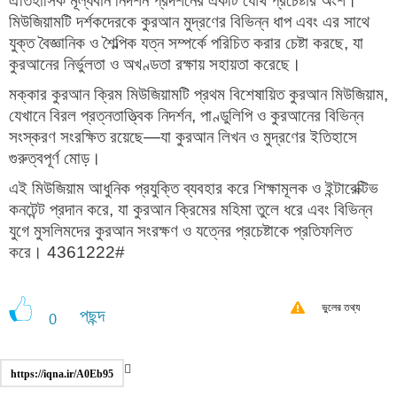
ঐতিহাসিক মূল্যবান নিদর্শন প্রদর্শনের একটি যৌথ প্রচেষ্টার অংশ।
মিউজিয়ামটি দর্শকদেরকে কুরআন মুদ্রণের বিভিন্ন ধাপ এবং এর সাথে
যুক্ত বৈজ্ঞানিক ও শৈল্পিক যত্ন সম্পর্কে পরিচিত করার চেষ্টা করছে, যা
কুরআনের নির্ভুলতা ও অখণ্ডতা রক্ষায় সহায়তা করেছে।
মক্কার কুরআন ক্রিম মিউজিয়ামটি প্রথম বিশেষায়িত কুরআন মিউজিয়াম,
যেখানে বিরল প্রত্নতাত্ত্বিক নিদর্শন, পাণ্ডুলিপি ও কুরআনের বিভিন্ন
সংস্করণ সংরক্ষিত রয়েছে—যা কুরআন লিখন ও মুদ্রণের ইতিহাসে
গুরুত্বপূর্ণ মোড়।
এই মিউজিয়াম আধুনিক প্রযুক্তি ব্যবহার করে শিক্ষামূলক ও ইন্টারেক্টিভ
কনটেন্ট প্রদান করে, যা কুরআন ক্রিমের মহিমা তুলে ধরে এবং বিভিন্ন
যুগে মুসলিমদের কুরআন সংরক্ষণ ও যত্নের প্রচেষ্টাকে প্রতিফলিত
করে। 4361222#
ভুলের তথ্য
পছন্দ
0
https://iqna.ir/A0Eb95