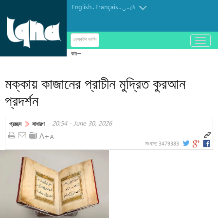
English
Français
.
.
فارسی
باز
ডেস্কটপ ভার্শন
و
কারবালায় আরবাঈন হোসাইনি আজাদারি
بسته
کردن
মক্কায় কাজানের প্রাচীন মুদ্রিত কুরআন
منو
প্রদর্শন
20:54 - June 30, 2026
প্রচ্ছদ
সাধারণ
3479383
সংবাদ: