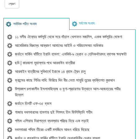
সর্বশেষ সংবাদ
সর্বাধিক পঠিত সংবাদ
১১ দলীয় ঐক্যের কর্মসূচি থেকে সরে দাঁড়াল খেলাফত মজলিস, একক কর্মসূচির ঘোষণা
আমেরিকার বিরুদ্ধে আক্রমণ আমাদের আইনি ও শরিয়তসম্মত অধিকার
জর্ডানে মার্কিন ঘাঁটিতে ইরানি হামলা: এমকিউ-৯ ড্রোন ও হেলিকপ্টারসহ ব্যাপক ক্ষয়ক্ষতি
ছবি | কারবালা মুয়াল্লার পথে আরবাঈন যাত্রীরা
আরবাইন যাত্রীদের সুবিধার্থে ইরাকে ১৪ র‍্যাম ট্রেন চালু
ফ্রান্সের কাছে গিনির দাবি: ফিরিয়ে দিন বীর নেতা সামুরি তুরের ব্যক্তিগত কুরআন
বিশ্বকাপ চলাকালীন ইসলামবিদ্বেষ ও ঘৃণা-প্রচারণার উত্থানে আল-আজহারের গভীর
উদ্বেগ
জর্ডানে তিনটি এফ-৩৫ ধ্বংস
গাজায় দখলদারদের হামলায় দুই শিশুসহ তিন ফিলিস্তিনি শহীদ
পশ্চিম এশিয়ায় নিরাপত্তা ব্যবস্থার পরিচয় নিয়ে এক লড়াই
দখলদাররা পশ্চিম তীরের একটি মসজিদে আগুন ধরিয়ে দিয়েছে
জর্ডান ও বাহরাইনে মার্কিন ঘাঁটিতে ইরানি সেনাবাহিনীর ড্রোন হামলা