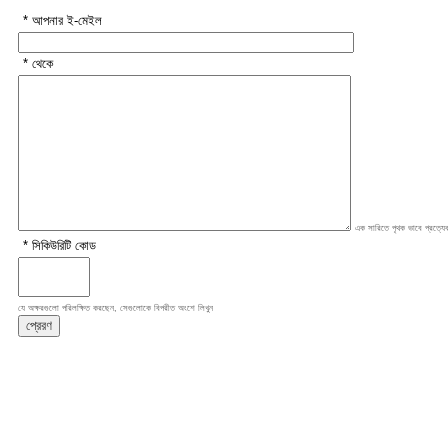
* আপনার ই-মেইল
* থেকে
এক সারিতে পৃথক ভাবে প্রত্যেক
* সিকিউরিটি কোড
যে অক্ষরগুলো পরিলক্ষিত করছেন, সেগুলোকে বিপরীত অংশে লিখুন