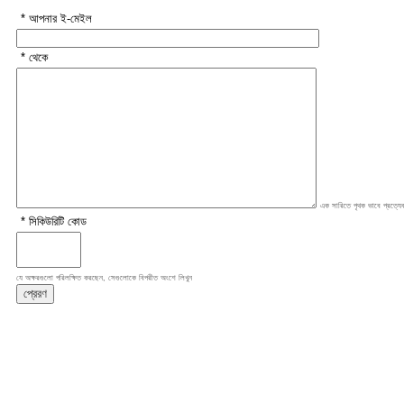
* আপনার ই-মেইল
* থেকে
এক সারিতে পৃথক ভাবে প্রত্যেক
* সিকিউরিটি কোড
যে অক্ষরগুলো পরিলক্ষিত করছেন, সেগুলোকে বিপরীত অংশে লিখুন