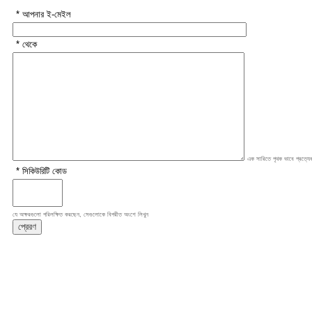
* আপনার ই-মেইল
* থেকে
এক সারিতে পৃথক ভাবে প্রত্যেক
* সিকিউরিটি কোড
যে অক্ষরগুলো পরিলক্ষিত করছেন, সেগুলোকে বিপরীত অংশে লিখুন