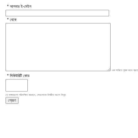
* আপনার ই-মেইল
* থেকে
এক সারিতে পৃথক ভাবে প্রত্
* সিকিউরিটি কোড
যে অক্ষরগুলো পরিলক্ষিত করছেন, সেগুলোকে বিপরীত অংশে লিখুন