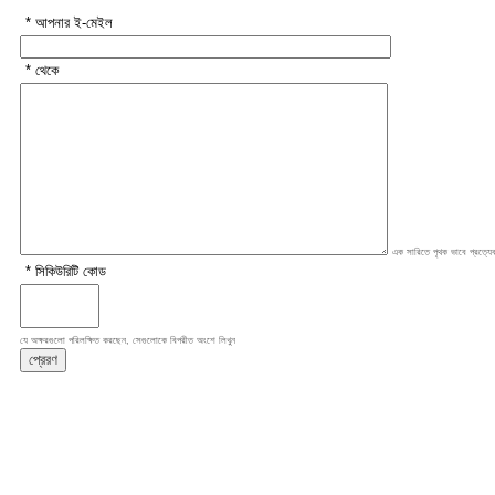
* আপনার ই-মেইল
* থেকে
এক সারিতে পৃথক ভাবে প্রত্যেক
* সিকিউরিটি কোড
যে অক্ষরগুলো পরিলক্ষিত করছেন, সেগুলোকে বিপরীত অংশে লিখুন