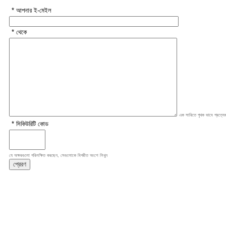
* আপনার ই-মেইল
* থেকে
এক সারিতে পৃথক ভাবে প্রত্যেক
* সিকিউরিটি কোড
যে অক্ষরগুলো পরিলক্ষিত করছেন, সেগুলোকে বিপরীত অংশে লিখুন