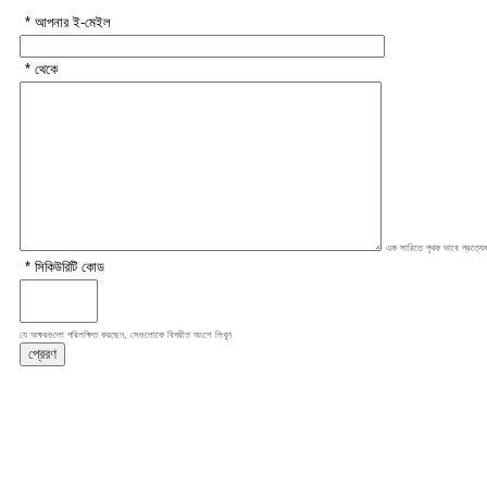
* আপনার ই-মেইল
* থেকে
এক সারিতে পৃথক ভাবে প্রত্যেক
* সিকিউরিটি কোড
যে অক্ষরগুলো পরিলক্ষিত করছেন, সেগুলোকে বিপরীত অংশে লিখুন