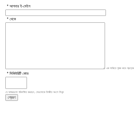
* আপনার ই-মেইল
* থেকে
এক সারিতে পৃথক ভাবে প্রত্যেক
* সিকিউরিটি কোড
যে অক্ষরগুলো পরিলক্ষিত করছেন, সেগুলোকে বিপরীত অংশে লিখুন