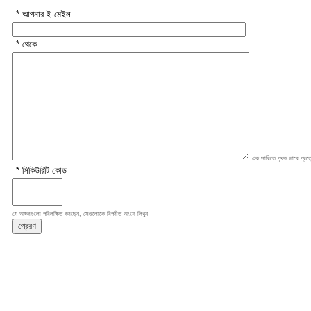
* আপনার ই-মেইল
* থেকে
এক সারিতে পৃথক ভাবে প্রত্
* সিকিউরিটি কোড
যে অক্ষরগুলো পরিলক্ষিত করছেন, সেগুলোকে বিপরীত অংশে লিখুন