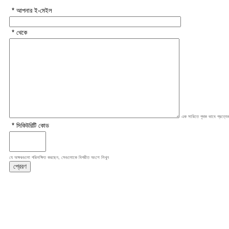
* আপনার ই-মেইল
* থেকে
এক সারিতে পৃথক ভাবে প্রত্যেক
* সিকিউরিটি কোড
যে অক্ষরগুলো পরিলক্ষিত করছেন, সেগুলোকে বিপরীত অংশে লিখুন