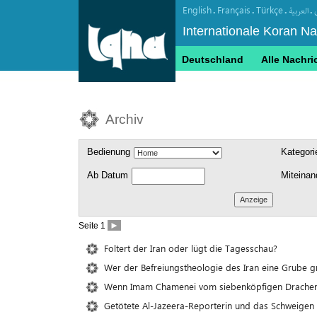
English
Français
Türkçe
.
.
.
.
العربیة
Internationale Koran N
Deutschland
Alle Nachri
Archiv
Bedienung
Kategori
Ab Datum
Miteina
►
Seite 1
Foltert der Iran oder lügt die Tagesschau?
Wer der Befreiungstheologie des Iran eine Grube gräb
Wenn Imam Chamenei vom siebenköpfigen Drachen
Getötete Al-Jazeera-Reporterin und das Schweigen