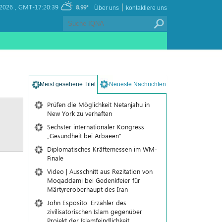
|
2026 ,
GMT-17:20:39
8.99°
Über uns
kontaktiere uns
Meist gesehene Titel
Neueste Nachrichten
Prüfen die Möglichkeit Netanjahu in
New York zu verhaften
Sechster internationaler Kongress
„Gesundheit bei Arbaeen“
Diplomatisches Kräftemessen im WM-
Finale
Video | Ausschnitt aus Rezitation von
Moqaddami bei Gedenkfeier für
Märtyreroberhaupt des Iran
John Esposito: Erzähler des
zivilisatorischen Islam gegenüber
Projekt der Islamfeindlichkeit