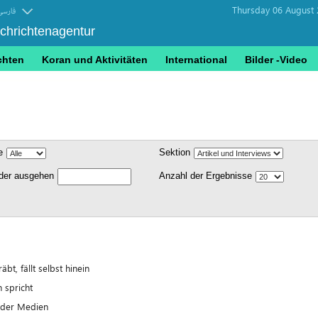
Thursday 06 August 
فارسی
achrichtenagentur
chten
Koran und Aktivitäten
International
Bilder -Video
e
Sektion
nder ausgehen
Anzahl der Ergebnisse
t, fällt selbst hinein
 spricht
 der Medien