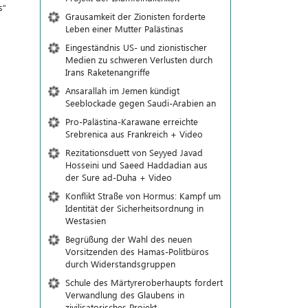
s“
Grausamkeit der Zionisten forderte
Leben einer Mutter Palästinas
Eingeständnis US- und zionistischer
Medien zu schweren Verlusten durch
Irans Raketenangriffe
Ansarallah im Jemen kündigt
Seeblockade gegen Saudi-Arabien an
Pro-Palästina-Karawane erreichte
Srebrenica aus Frankreich + Video
Rezitationsduett von Seyyed Javad
Hosseini und Saeed Haddadian aus
der Sure ad-Duha + Video
Konflikt Straße von Hormus: Kampf um
Identität der Sicherheitsordnung in
Westasien
Begrüßung der Wahl des neuen
Vorsitzenden des Hamas-Politbüros
durch Widerstandsgruppen
Schule des Märtyreroberhaupts fordert
Verwandlung des Glaubens in
zivilisatorisches Projekt