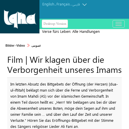
English
Français
.
.
فارسی
Desktop-Version
باز
و
Verse fürs Leben: Alle Handlungen
بسته
dienen Gottes Wohlgefallen
کردن
Bilder -Video
عمومی
منو
Film | Wir klagen über die
Verborgenheit unseres Imams
Im letzten Absatz des Bittgebets der Öffnung (der Herzen) [dua-
ul-iftitah] beklagt man sich über die Ferne und Verborgenheit
von Imam Mahdi (AS) vor der islamischen Gemeinschaft. In
einem Teil davon heißt es: „Herr! Wir beklagen uns bei dir über
die Abwesenheit unseres Boten, möge dein Segen auf ihm und
seiner Familie sein … und über den Lauf der Zeit und unserer
Verluste.“ Hören Sie das Eröffnungs-Bittgebet mit der Stimme
des Sängers religiöser Lieder Ali Fani an.