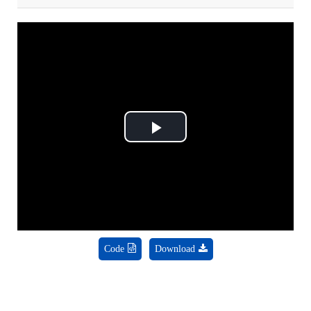
Play
Video
Code
Download