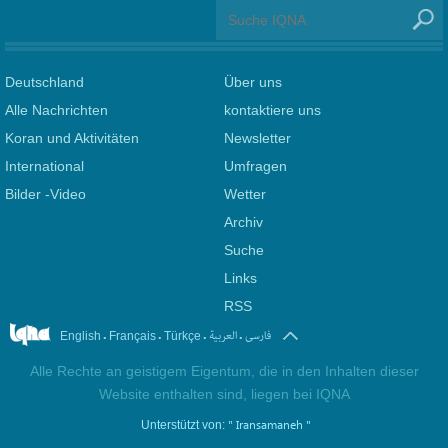
Deutschland
Über uns
Alle Nachrichten
kontaktiere uns
Koran und Aktivitäten
Newsletter
International
Umfragen
Bilder -Video
Wetter
Archiv
Suche
Links
RSS
.
.
.
.
فارسی
العربیة
English
Français
Türkçe
Alle Rechte an geistigem Eigentum, die in den Inhalten dieser
Website enthalten sind, liegen bei IQNA
" Iransamaneh "
Unterstützt von: