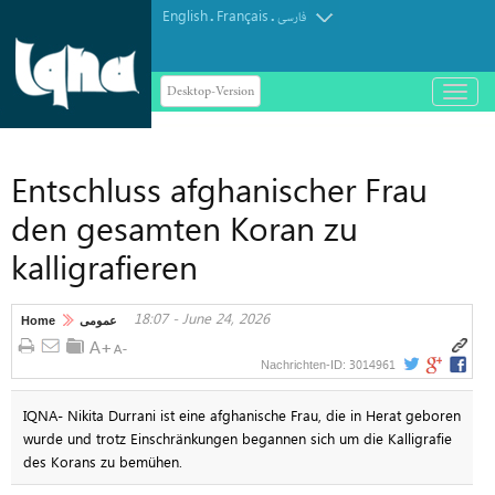
English
Français
.
.
فارسی
Desktop-Version
باز
و
بسته
کردن
Entschluss afghanischer Frau
منو
den gesamten Koran zu
kalligrafieren
18:07 - June 24, 2026
Home
عمومی
3014961
Nachrichten-ID:
IQNA- Nikita Durrani ist eine afghanische Frau, die in Herat geboren
wurde und trotz Einschränkungen begannen sich um die Kalligrafie
des Korans zu bemühen.