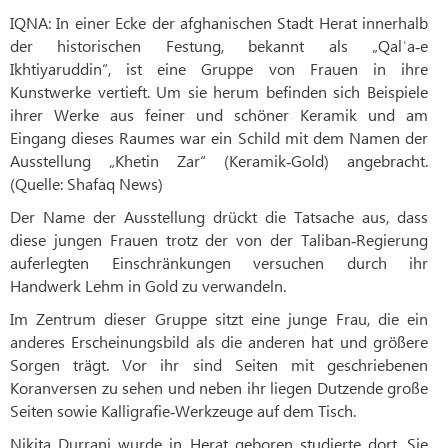
IQNA: In einer Ecke der afghanischen Stadt Herat innerhalb
der historischen Festung, bekannt als „Qalʿa‑e
Ikhtiyaruddin“, ist eine Gruppe von Frauen in ihre
Kunstwerke vertieft. Um sie herum befinden sich Beispiele
ihrer Werke aus feiner und schöner Keramik und am
Eingang dieses Raumes war ein Schild mit dem Namen der
Ausstellung „Khetin Zar“ (Keramik‑Gold) angebracht.
(Quelle: Shafaq News)
Der Name der Ausstellung drückt die Tatsache aus, dass
diese jungen Frauen trotz der von der Taliban‑Regierung
auferlegten Einschränkungen versuchen durch ihr
Handwerk Lehm in Gold zu verwandeln.
Im Zentrum dieser Gruppe sitzt eine junge Frau, die ein
anderes Erscheinungsbild als die anderen hat und größere
Sorgen trägt. Vor ihr sind Seiten mit geschriebenen
Koranversen zu sehen und neben ihr liegen Dutzende große
Seiten sowie Kalligrafie‑Werkzeuge auf dem Tisch.
Nikita Durrani wurde in Herat geboren studierte dort. Sie