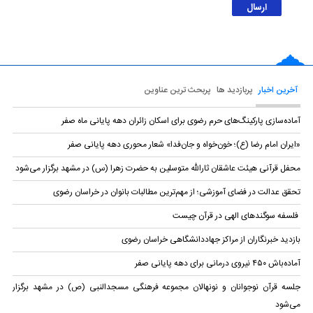
آخرین اخبار
پربازدید ها
پربحث ترین عناوین
آماده‌سازی پارکینگ‌های حرم رضوی برای اسکان زائران دهه پایانی ماه صفر
«ایران امام رضا (ع)؛ خون‌خواه و جان‌فدا» شعار محوری دهه پایانی صفر
محفل قرآنی هیئت عاشقان ثارالله متوسلین به حضرت زهرا (س) در مشهد برگزار می‌شود
تحقق عدالت در فضای آموزشی؛ از مهم‌ترین مطالبات بانوان در خراسان رضوی
فلسفه سوگندهای الهی در قرآن چیست
بازدید خبرنگاران از مراکز جهاددانشگاهی خراسان رضوی
آماده‌باش ۴۵۰ نیروی درمانی برای دهه پایانی صفر
جلسه قرآن نوجوانان و نونهالان مجموعه فرهنگی مسجد‌النبی (ص) در مشهد برگزار
می‌شود