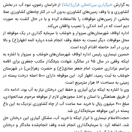
به گزارش
خبرگزاری بین‌المللی قرآن(ایکنا)
از خراسان رضوی، نبود آب در بخش
کشاورزی و یا وقف زمین‌های کشاورزی بدون آب در کنار چاه‌های کشاورزی عملا
بخشی از زمین‌های موقوفات را بلااستفاده کرده و یا در حال کشت به صورت
دیم است که در آمد اندکی را نصیب واقفان می‌کند.
اداره اوقاف شهرستان‌های سبزوار و خوشاب با سرمایه گذاری در یک موقوفه از
محل موقوفات دیگر نسبت به حفظ وقف انجام شده درباره ائمه اطهار(ع) و بالا
بردن در آمد حاصله اقدام کرده است.
حسین نیساری، رئیس اداره اوقاف شهرستان‌های خوشاب و سبزوار با اشاره به
اینکه وقفی در سال ۹۵ در سالگرد شهادت بنیانگذار مکتب جعفری برای اقامه
مراسم عزاداری حضرت امام جعفر صادق(ع) و حضرت زهرا(س) در شهرستان
خوشاب به ثبت رسید، اظهار کرد: این موقوفه دارای ۵۰۰ اصله درخت پسته در
زمینی به مساحت ۱۶ هزار مترمربع است.
وی با اشاره به اینکه برای آبیاری و حفظ این درختان نیاز به آب بود، ادامه داد:
از طریق هماهنگی با استان و اخذ مجوزهای لازم از موقوفه مرحوم عبدالجوادی،
مبلغ ۶۰۰ میلیون ریال با خرید سه ساعت آب از چاه کشاورزی نزدیک به این باغ
پسته در این موقوفه سرمایه‌گذاری شد.
حجت‌الاسلام نیساری با ابراز اینکه با خرید آب، مشکل آبیاری این درختان حل
شد، اضافه کرد: با سرمایه‌گذاری انجام شده وقف انجام‌شده ماندگار و درختان