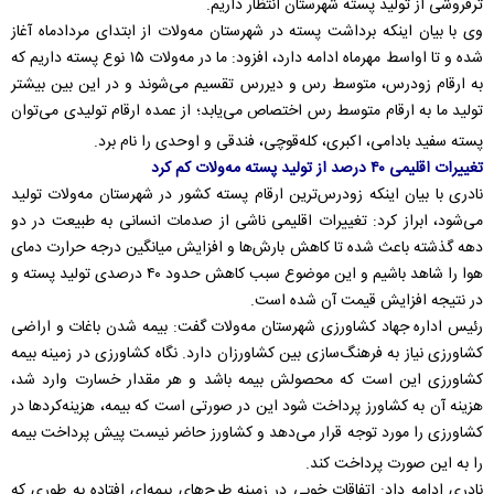
ترفروشی از تولید پسته شهرستان انتظار داریم.
وی با بیان اینکه برداشت پسته در شهرستان مه‌ولات از ابتدای مردادماه آغاز
شده و تا اواسط مهرماه ادامه دارد، افزود: ما در مه‌ولات ۱۵ نوع پسته داریم که
به ارقام زودرس، متوسط رس و دیررس تقسیم می‌شوند و در این بین بیشتر
تولید ما به ارقام متوسط رس اختصاص می‌یابد؛ از عمده ارقام تولیدی می‌توان
پسته سفید بادامی، اکبری، کله‌قوچی، فندقی و اوحدی را نام برد.
تغییرات اقلیمی ۴۰ درصد از تولید پسته مه‌ولات کم کرد
نادری با بیان اینکه زودرس‌ترین ارقام پسته کشور در شهرستان مه‌ولات تولید
می‌شود، ابراز کرد: تغییرات اقلیمی ناشی از صدمات انسانی به طبیعت در دو
دهه گذشته باعث شده تا کاهش بارش‌ها و افزایش میانگین درجه حرارت دمای
هوا را شاهد باشیم و این موضوع سبب کاهش حدود ۴۰ درصدی تولید پسته و
در نتیجه افزایش قیمت آن شده است.
رئیس اداره جهاد کشاورزی شهرستان مه‌ولات گفت: بیمه شدن باغات و اراضی
کشاورزی نیاز به فرهنگ‌سازی بین کشاورزان دارد. نگاه کشاورزی در زمینه بیمه
کشاورزی این است که محصولش بیمه باشد و هر مقدار خسارت وارد شد،
هزینه آن به کشاورز پرداخت شود این در صورتی است که بیمه، هزینه‌کردها در
کشاورزی را مورد توجه قرار می‌دهد و کشاورز حاضر نیست پیش پرداخت بیمه
را به این صورت پرداخت کند.
نادری ادامه داد: اتفاقات خوبی در زمینه طرح‌های بیمه‌ای افتاده به طوری که