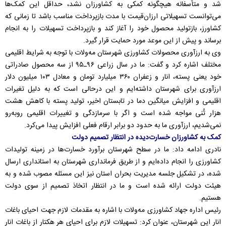
شد و متأسفانه هیچگونه کمکی به کشاورزان نشد، حداقل این کمک‌ها
می‌توانست تسهیلاتی ارزان‌قیمت با مدت بازپرداخت مناسب باشد تا زمانی که
کشاورز، بازتولید محصول خود را آغاز کند و بازپرداخت تسهیلات را به انجام
برساند و پیش از این موعد مورد حمایت قرار گیرد.
وی به ارزآوری محصولات کشاورزی شهرستان مه‌ولات با توجه به شرایط اقلیمی
مختلف اشاره کرد و گفت: ما در سال زراعی ۹۶ـ۹۵ از سه محصول صادراتی
خود یعنی پسته، انار و زعفران ۳۶۰ میلیارد تومان و معادل ۱۰۳ میلیون دلار
ارزآوری برای شهرستان داشته‌ایم و این درحالی است که به دلیل تغیرات
اقلیمی و افزایش میانگین دما در تابستان اخیر، تولید پسته با کاهش هشت
هزار تُنی مواجه شده است و اگر با سرمازدگی و تغییرات اقلیمی روبه‌رو
نمی‌شدیم، ارزآوری ما به حدود دو برابر ارقام فعلی افزایش پیدا می‌کرد.
کمک به کشاورزان خسارت‌دیده در انتظار تصمیم دولت
نادری ادامه داد: ما در سطح شهرستان برآورد خسارت‌ها در زمینه تولیدات
کشاورزی را انجام داده‌ایم و از طریق فرمانداری شهرستان به استانداری ارسال
شده، در تشکیل جلسه مدیریت بحران استان نیز این مسئله مصوب شده و به
هیئت دولت ارائه شده است و ما در انتظار اتخاذ تصمیم از سوی دولت
هستیم.
رئیس اداره جهاد کشاورزی مه‌ولات با اشاره به مقدمات لازم جهت احیای باغات
انار این شهرستان، عنوان کرد: تسهیلات لازم برای احیای هر هکتار از باغات انار