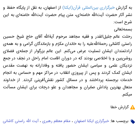
به گزارش
خبرگزاری بین‌المللی قرآن(ایکنا)
از اصفهان، به نقل از پایگاه حفظ و
نشر آثار حضرت آیت‌الله‌ خامنه‌ای، متن پیام حضرت آیت‌الله خامنه‌ای به این
شرح است:
بسمه‌تعالی
رحلت عالم جلیل‌القدر و فقیه مجاهد مرحوم آیةالله آقای حاج شیخ حسین
راستی کاشانی رحمة‌الله‌علیه را به خاندان مکرّم و بازماندگان گرامی و به همه‌ی
ارادتمندان ایشان تسلیت عرض می‌کنم. این عالم بزرگوار از جمله‌ی فضلای
روشن‌بین و با اخلاصی بودند که در دوران اقامت امام راحل در نجف در جمع
نزدیکان علمی و سیاسی ایشان حضور یافته و وفادارانه به نهضت مقدس
ایشان کمک کردند و پس از پیروزی انقلاب در مراکز مهم و حساس به انجام
خدمات برجسته پرداختند و در مسائل کشور نقش‌آفرینی کردند. از خداوند
متعال بهترین پاداش صابران و مجاهدان و علو درجات برای ایشان مسألت
میکنم.
گزارش خطا
برچسب ها:
خبرگزاری ایکنا اصفهان
،
مقام معظم رهبری
،
آیت الله راستی کاشانی