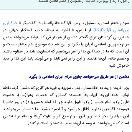
را قبول دارند و پیرو مرام حمایت از مظلومان و خصم ظالمان هستند.
سردار جعفر اسدی، مسئول بازرسی قرارگاه خاتم‌الانبیاء در گفت‌وگو با
خبرگزاری
بین‌المللی قرآن(ایكنا)
از فارس، با اشاره به توطئه جدید استكبار جهانی در
همه‌پرسی كردستان عراق گفت: دشمن از هر طریقی كه بتواند می‌خواهد مقابل
مرام جمهوری اسلامی ایران را بگیرد و این هم یك موضوع هم بیشتر نیست و
آن است كه ما در دنیا این ندا را سر می‌دهیم كه انسان‌ها باید یار مظلوم باشند
و خصم ظالم، آن‌ها ظالمند و این را بر نمی‌تابند و می‌گویند باید این ندا را باید
خاموش كنیم.
دشمن از هر طریق می‌خواهد جلوی مرام ایران اسلامی را بگیرد
وی افزود: ورود به افغانستان، یمن، سوریه و غیره هر كاری كه دشمن كرد، نقطه
نهایی همه این‌ها ایرانی‌ها هستند؛ كسانی كه حضرت زهرا(س)، حضرت
علی(ع) و امام حسین(ع) را قبول دارند چرا كه امام حسین(ع) در روز عاشورا
فرمودند اگر دین ندارید لااقل جوانمرد و آزادمرد باشید لذا دشمنان می‌خواهند
این مرام را محو كنند زیرا این مرام مانع كار و غارت آن‌ها و تمام برنامه‌هایی
است كه می‌خواهند به وسیله آن‌ها تمام ملت‌ها را استثمار كنند.