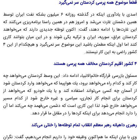
قطعاً موضوع همه پرسی كردستان سر نمی‌گیرد
اسدی با یادآوری اینكه در گذشته روزانه ۶ میلیون بشكه نفت ایران توسط
همین دشمنان غارت می‌شد و امروز هم در همین راستا برنامه‌ریزی می‌كنند كه
این غارت‌ها را ادامه دهند، گفت: اكنون توطئه جدیدی دارند كه می‌خواهند
كردستان عراق، سوریه،‌ ایران و تركیه یكی شوند و در این میان بتوانند كاری
كنند اما اول اینكه مطمئن باشید این موضوع سر نمی‌گیرد و هیچكدام از این ۴
كشور راضی به این كار نیستند.
۴ كشور اقلیم كردستان مخالف همه پرسی هستند
مسئول بازرسی قرارگاه خاتم‌الانبیاء ادامه داد: این وسط كردستان می‌خواهد چه
كار كند و كدام راه می‌خواهد برود، یك هواپیما كه می‌خواهد وارد كردستان شود
از آسمان چه كسی می‌تواند استفاده كند و یا یك خودرو كه می‌خواهد از
كردستان برای انجام كار تجاری، سیاسی و غیره خارج شود از كدام مسیر
می‌خواهد خارج شود لذا این كاری است كه دشمن می‌فهمد چه می‌كند اما آن
را دارد انجام می‌دهد برای اینكه كردها را در مقابل ما قرار دهد.
رهبری داهیانه رهبر معظم انقلاب تمام توطئه‌ها را خنثی می‌كند
وی با بیان اینكه ما هم‌اكنون وظیفه خود را داریم انجام می‌دهیم، گفت: نگران