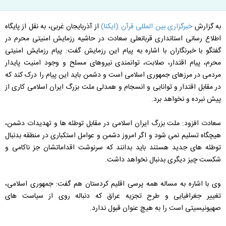
ه گزارش
خبرگزاری بین المللی قرآن (ایکنا)
از آذربایجان غربی، به نقل از پایگاه
طلاع رسانی استانداری قربانعلی سعادت در حاشیه رزمایش امنیتی محرم در
فتگو با خبرنگاران با اشاره به پیام این رزمایش گفت: پیام رزمایش امنیتی
حرم، پیام اقتدار، صلابت، توانمندی نیروهای مسلح و وجود امنیت پایدار
ردمی در مرزهای جمهوری اسلامی است و دشمن باید این پیام را درک کند که
ر مقابل اقتدار و توانایی و انسجام و همدلی ملت بزرگ ایران اسلامی کاری از
یش نبرده و نخواهد برد.
عادت افزود: ملت بزرگ ایران اسلامی در مقابل توطئه ها و تهدیدات دشمن،
یچگاه تسلیم نمی شود و اگر امروز دشمن و عوامل استکباری در منطقه بدنبال
وطئه های جدید هستند باید بدانند که سرنوشت اقداماتشان جز ناکامی و
کست چیز دیگری بدنبال نخواهد داشت.
ی با اشاره به مساله همه پرسی اقلیم کردستان هم گفت: جمهوری اسلامی،
غییر جغرافیایی و طرح تجزیه عراق که دنباله روی از سیاست های
هیونیسیتی است را به هیچ عنوان قبول ندارد.