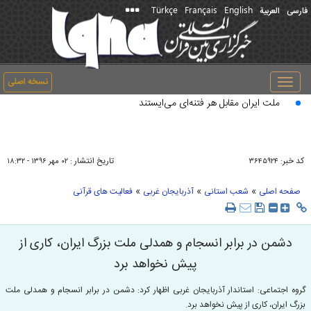
Türkçe
Français
English
رسی
العربیة
نسخه اصلی
Toggle
navigation
ملت ایران مقابل هر فتنه‌ای می‌ایستند
د خبر:
تاریخ انتشار :
۳۶۴۵۹۲۴
۰۲ مهر ۱۳۹۶ - ۱۸:۳۲
»
»
»
صفحه اصلی
شعب استانی
آذربایجان غربی
فعالیت های قرآنی
دشمن در برابر انسجام و همدلی ملت بزرگ ایران، کاری از
پیش نخواهد برد
وه اجتماعی: استاندار آذربایجان غربی اظهار کرد: دشمن در برابر انسجام و همدلی ملت
رگ ایران، کاری از پیش نخواهد برد.