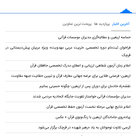
آخرین اخبار
پربازدید ها
پربحث ترین عناوین
حماسه اربعین و مطالبه‌گری مدیران موسسات قرآنی
فراخوان ثبت‌نام دوره تخصصی «تربیت مربی مهدویت» ویژه مربیان پیش‌دبستانی در
قرچک
اعلام زمان آزمون شفاهی ارزیابی و اعطای مدرک تخصصی حافظان قرآن
اربعین؛ فرصتی طلایی برای عرضه جهانی معارف قرآن و تبیین حقانیت جبهه مقاومت
نقشه‌راه خادمان برای دوران پس از اربعین؛ چگونه حسینی بمانیم
مدیران مؤسسات قرآنی خواستار تقویت جایگاه اتحادیه‌ مردمی شدند
اعلام نتایج نهایی مرحله نخست آزمون حفظ تخصصی قرآن
پیاده‌روی جاماندگان اربعین با رنگ‌وبوی قرآن + عکس
کرسی تلاوت نوجوانان به یاد «رهبر شهید» در قرچک برگزار می‌شود