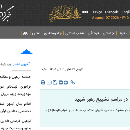
Türkçe
Français
Engl
معارف
اجتماعی
فرهنگی
شعب استانی
چندرسانه ای
عکس
بازار
آخرین اخبار
پربازدید
تاریخ انتشار :
۱۲ تير ۱۴۰۵ - ۱۰:۵۰
حماسه اربعین و مطالب
فراخوان ثبت‌نام د
مهدویت» ویژه مربیان 
 در مراسم تشییع رهبر شهید
اعلام زمان آزمون شف
د انقلاب در مشهد مقدس، قاریان منتخب طرح ملی شباب‌الرضا(ع) با
تخصصی حافظان قرآن
اربعین؛ فرصتی طلایی 
و تبیین حقانیت جبهه 