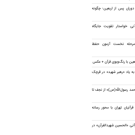
 دوران پس از اربعین؛ چگونه
ی خواستار تقویت جایگاه
 مرحله نخست آزمون حفظ
بعین با رنگ‌وبوی قرآن + عکس
به یاد «رهبر شهید» در قرچک
مد رسول‌الله(ص)» از نجف تا
نیان تهران با محور رسانه
آنی «الحسین شهیدالقرآن» در