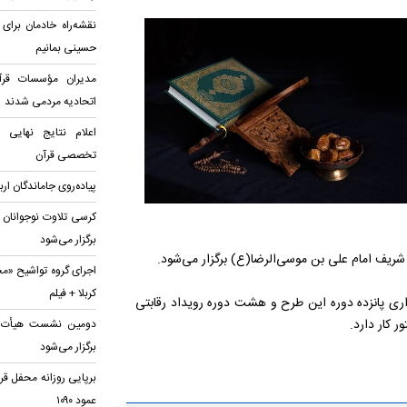
نقشه‌راه خادمان برای
حسینی بمانیم
مدیران مؤسسات قرآن
اتحادیه‌ مردمی شدند
اعلام نتایج نهایی
تخصصی قرآن
پیاده‌روی جاماندگان ار
کرسی تلاوت نوجوانان 
برگزار می‌شود
شریف امام علی بن موسی‌الرضا(ع) برگزار می‌شود.
اجرای گروه تواشیح «مح
کربلا + فیلم
زاری پانزده دوره این طرح و هشت دوره رویداد رقابتی
ور کار دارد.
دومین نشست هیأت قرآ
برگزار می‌شود
برپایی روزانه محفل قر
عمود ۱۰۹۰