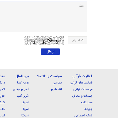
فعالیت قرآنی
سیاست و اقتصاد
بین الملل
معا
فعالیت های قرآنی
سیاسی
غرب آسیا
دانش
موسسات قرآنی
اقتصادی
آسیای مرکزی
اندی
جلسات و محافل
شرق آسیا
حوزه
مسابقات
آفریقا
شبکه
چهره‌ها
اروپا
جامع
شبکه اجتماعی
آمریکا
کتاب