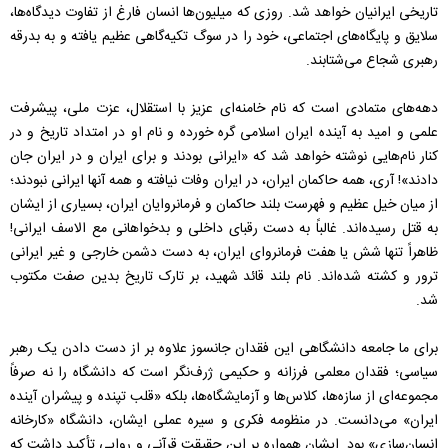
تاریخی ایرانیان خواهد شد. روزی که میلیون‌ها انسان فارغ از تفاوت دیدگاه‌ها،
سلایق و پایگاه‌های اجتماعی، خود را در سوگ تکیه‌گاهی عظیم یافته و به بدرقه‌
رهبری شجاع می‌شتابند.
دهه‌های متمادی‌ است که نام خامنه‌ای عزیز با استقلال، عزت ملی، پیشرفت
علمی و امید به آینده ایران اسلامی گره خورده و نام او در امتداد تاریخ و در
کنار نام‌هایی نوشته خواهد شد که «ایرانی بودند و برای ایران و در ایران جان
دادند»! آری، همه حاکمان ایران، در ایران وفات نیافته و همه آنها ایرانی نبودند؛
از میان خیل عظیم و فهرست بلند حاکمان و فرمانروایان ایران، بسیاری از ایشان
به قتل رسیده‌اند. غالباً به دست رقبای داخلی و بدخواهانی مع الاسف ایرانی!
ظاهراً تنها شش یا هفت فرمانروای ایران، به دست دشمن خارجی و غیر ایرانی
ترور و کشته شده‌اند. نام‌ بلند قائد شهید، بر تارک تاریخ بدین صفت مکتوب
شد.
برای ما جامعه دانشگاهی این فقدان جانسوز علاوه‌ بر از دست دادن یک رهبر
سیاسی؛ فقدان معلمی فرزانه و حکیمی ژرف‌نگر است که دانشگاه را نه صرفاً
مجموعه‌ای از سازه‌ها، کلاس‌ها و آزمایشگاه‌ها، بلکه «قلب تپنده و پیشران آینده
ایران» می‌دانست. در منظومه فکری و سیره عملی ایشان، دانشگاه «کارخانه
انسان‌سازی» بود. ایشان همواره بر این حقیقت قرآنی و روایی تأکید داشت که