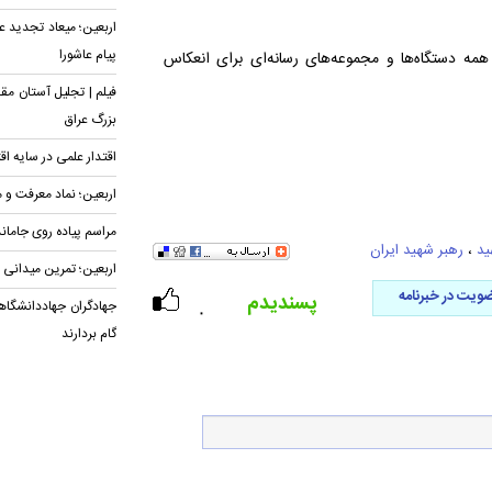
اربعین؛ میعاد تجدید ع
پیام عاشورا
مه دستگاه‌ها و مجموعه‌های رسانه‌ای برای انعکاس
فیلم | تجلیل آستان مق
بزرگ عراق
اقتدار علمی در سایه اق
اربعین؛ نماد معرفت و 
مراسم پیاده روی جامان
ید
،
رهبر شهید ایران
اربعین؛ تمرین میدانی
ویت در خبرنامه
پسندیدم
جهادگران جهاددانشگاهی
۰
گام بردارند