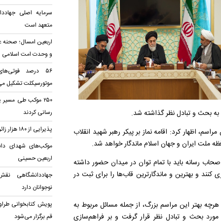
سرمایه اصلی جهادد
متعهد است
اربعین امسال؛ صحنه ع
و وحدت امت اسلامی
۵۶ درصد فوتی‌ها
موتورسیکلت تشکیل می
۲۵۰ موکب طی مسیر 
 به بحث و تبادل نظر گذاشته شد.
رسانی کردند
پذیرایی از ۱۸۰ هزار زائر اربعین در مسجد جمکران
سم، اظهار کرد: اقامه نماز بر پیکر رهبر شهید انقلاب
ه ملت ایران و جهان اسلام ماندگار خواهد شد.
موکب‌های شهدای دانش
اربعین حسینی
اصحاب رسانه باید با تمام توان در میدان حضور داشته
کنند و بهترین و ماندگارترین قاب‌ها را برای ثبت در
جهاددانشگاهی نقش
نوجوانان دارد
رچه بهتر این مراسم بزرگ، از جمله مسائل مربوط به
پویش کتابخوانی طراوت
 مورد بحث و تبادل نظر قرار گرفت و بر فراهم‌سازی
قم برگزار می‌شود