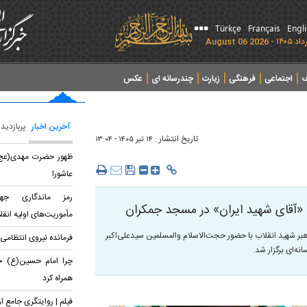
Türkçe
Français
Engl
ف
اجتماعی
فرهنگی
زیارت
چندرسانه ای
عکس
آخرین اخبار
پربازدید
تاریخ انتشار :
۱۴ تير ۱۴۰۵ - ۱۳:۰۴
ظهور حضرت مهدی(عج)؛ ت
عاشورا
رمز ماندگاری جها
 «آقای شهید ایران» در مسجد جمکران
مأموریت‌های اولیه انقل
هبر شهید انقلاب با حضور حجت‌الاسلام والمسلمین سیدعلی‌اکبر
فرمانده نیروی انتظامی ا
ه‌ای برگزار شد.
چرا امام حسین(ع) خان
همراه کرد
فیلم | روایتگری جامع ا