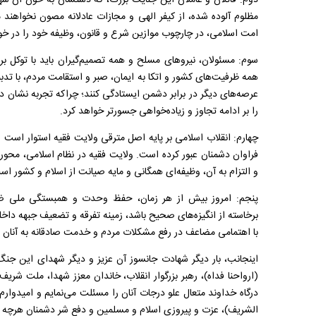
دوم: قاتلان و عاملان این جنایت بزرگ، که دستشان به خون آن شهی
مظلوم آلوده شده، از کیفر الهی و مجازات عادلانه مصون نخواهند
امت اسلامی، در چارچوب موازین شرع و قانون، وظیفه خود را در خو
سوم: مسئولان، نیرو‌های مسلح و همه تصمیم‌گیران باید با توکل بر خ
همه ظرفیت‌های کشور و اتکا به ایمان، صبر و استقامت مردم، با تدب
عرصه‌های دیگر در برابر دشمن ایستادگی کنند؛ چراکه تجربه نشان د
را بر ادامه تجاوز و زیاده‌خواهی جسورتر خواهد کرد.
چهارم: انقلاب اسلامی بر پایه اصل مترقی ولایت فقیه استوار است و
فراوان دشمنان عبور کرده است. ولایت فقیه در نظام اسلامی، مح
و التزام به آن، وظیفه‌ای همگانی و مایه صیانت از اسلام و کشور اس
پنجم: امروز بیش از هر زمان، حفظ وحدت و همبستگی ملی ضرورت
برخاسته از انگیزه‌های صحیح باشد، زمینه تفرقه و تضعیف جبهه داخلی
با اهتمامی مضاعف در رفع مشکلات مردم و خدمت صادقانه به آنان ب
اینجانب، بار دیگر شهادت جانسوز آن عزیز و دیگر شهدای این جن
(ارواحنا فداه)، رهبر بزرگوار انقلاب، خاندان معزز شهدا، ملت شر
درگاه خداوند متعال علو درجات آنان را مسئلت می‌نمایم و امیدوارم
الشریف)، عزت و پیروزی اسلام و مسلمین و دفع شر دشمنان هرچه ز