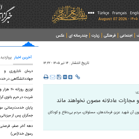
Türkçe
Français
Engl
ف
اجتماعی
فرهنگی
زیارت
چندرسانه ای
عکس
آخرین اخبار
پربازدید
تاریخ انتشار :
۱۴ تير ۱۴۰۵ - ۱۴:۲۲
درمان ناباروری و س
جهاددانشگاهی در خدم
زی:
شربت در حرم بانوی کر
 و مجازات عادلانه مصون نخواهند ماند
پایان خدمت‌رسانی م
ن آن شهید عزیز، فرماندهان، مسئولان، مردم بی‌دفاع و کودکان
جمکران پس از میزبانی ا
دهه آخر صفر، فرصتی ب
رسول خدا(ص)