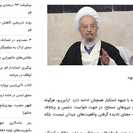
پیشرفت ۹۳ د
قم
روند تدریجی کاهش دم
قم
محور اراک به سلفچگان
نقاشی‌های عاشورایی بر
اوقاف در سراجه
ود.
کتاب «آبی‌ترین پرواز»
مشق تمدن در جاده ارب
با جبهه استکبار همچنان ادامه دارد. ازاین‌رو، هرگونه
ظهور حضرت مهدی(عج)؛ ت
 نیرو‌های مسلح، در جهت خواست دشمن و برخلاف
عاشورا
 معنای نادیده گرفتن واقعیت‌های میدان نیست؛ بلکه
رمز ماندگاری جها
مأموریت‌های اولیه انقل