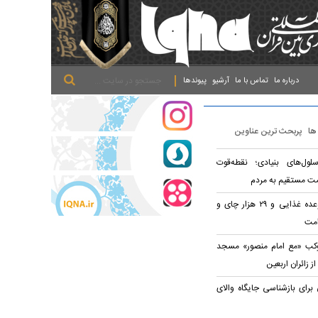
.
.
.
درباره ما
تماس با ما
آرشیو
پیوندها
 ها
پربحث ترین عناوین
لول‌های بنیادی؛ نقطه‌قوت
ت مستقیم به مردم
توزیع روزانه ۲۰ هزار وعده غذایی و ۲۹ هزار چای و
امت
وکب «مع امام منصور» مسجد
ز زائران اربعین
رای بازشناسی جایگاه والای