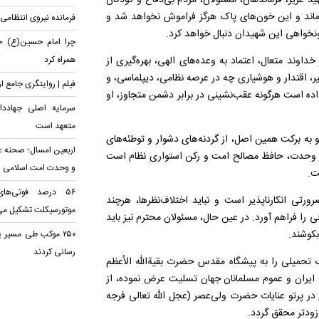
د عزیز، فرماندهان، مسئولان، مردم بی‌دفاع و کودکان
 ماند و این خون‌های پاک هرگز فراموش نخواهد شد و
فرمانده نیروی انتظامی ا
نخواهی این شهیدان دنبال خواهد کرد.
چرا امام حسین(ع) خان
داوند متعال، اعتماد به وعده‌های الهی، بهره‌گیری از
همراه کرد
یر، اقتدار و هوشیاری چه در عرصه نظامی، دیپلماسی، و
فیلم | روایتگری جامع ا
اده است هرگونه عقب‌نشینی در برابر دشمن متجاوز، او
سرمایه اصلی جهادد
متعهد است
 به برکت همین اصل، از گردنه‌های دشوار و توطئه‌های
اربعین امسال؛ صحنه ع
ور وحدت، حافظ مصالح امت و رکن استواری نظام است
و وحدت امت اسلامی
ت.
۵۶ درصد فوتی‌ها
ی انکارناپذیر است و نباید اختلاف‌نظرها، هرچند
موتورسیکلت تشکیل می
 را فراهم آورد. در عین حال، مسئولان محترم نیز باید
کوشند.
۲۵۰ موکب طی مسیر 
رسانی کردند
گ تحمیلی را به پیشگاه مقدس حضرت بقیةالله الأعظم
یف ایران و عموم مسلمانان جهان تسلیت عرض نموده، از
 در پرتو عنایات حضرت ولی‌عصر (عجل الله تعالی فرجه
ودتر محقق گردد.