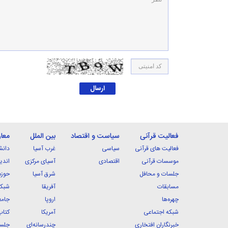
فعالیت قرآنی
سیاست و اقتصاد
بین الملل
معا
فعالیت های قرآنی
سیاسی
غرب آسیا
دانش
موسسات قرآنی
اقتصادی
آسیای مرکزی
اندی
جلسات و محافل
شرق آسیا
حوزه
مسابقات
آفریقا
شبکه
چهره‌ها
اروپا
جامع
شبکه اجتماعی
آمریکا
کتاب
خبرنگاران افتخاری
چندرسانه‌ای
جلسا