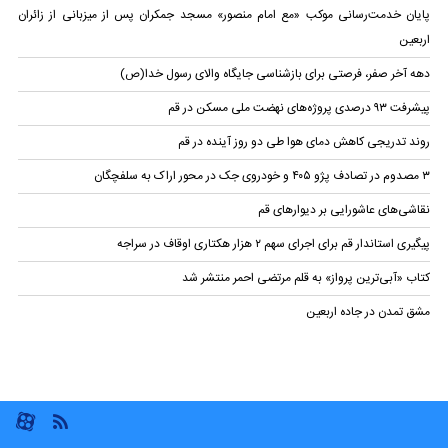
پایان خدمت‌رسانی موکب «مع امام منصور» مسجد جمکران پس از میزبانی از زائران
اربعین
دهه آخر صفر، فرصتی برای بازشناسی جایگاه والای رسول خدا(ص)
پیشرفت ۹۳ درصدی پروژه‌های نهضت ملی مسکن در قم
روند تدریجی کاهش دمای هوا طی دو روز آینده در قم
۳ مصدوم در تصادف پژو ۴۰۵ و خودروی جک در محور اراک به سلفچگان
نقاشی‌های عاشورایی بر دیوار‌های قم
پیگیری استاندار قم برای اجرای سهم ۲ هزار هکتاری اوقاف در سراجه
کتاب «آبی‌ترین پرواز» به قلم مرتضی احمر منتشر شد
مشق تمدن در جاده اربعین