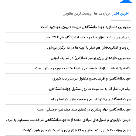
آخرین اخبار
پربازدید ها
پربحث ترین عناوین
مهم‌ترین دستاورد جهاد دانشگاهی تربیت «نیروی جهادی» است
پذیرایی روزانه ۱۷ هزار غذا در موکب امامزادگان قم تا ۲۵ صفر
اردو‌های تعالی‌بخش هم سفر با آیینه‌ها در قم برگزار می‌شود
مهمترین جلوه‌های یاری پیامبر خدا(ص) در شرایط کنونی
ادامه راه انقلاب نیازمند هوشمندی، شجاعت و حضور در میدان است
جهاددانشگاهی و ظرفیت‌های مغفول در مدیریت شهری
پیام فرماندار قم به مناسبت سالروز تشکیل جهاددانشگاهی
جهاددانشگاهی؛ پشتوانه علمی تصمیم‌سازی در استان قم
جهاددانشگاهی نهاد پیشران در تحقق سند مهندسی فرهنگی است
درمان ناباروری و سلول‌های بنیادی؛ نقطه‌قوت جهاددانشگاهی در خدمت مستقیم به مردم
توزیع روزانه ۲۰ هزار وعده غذایی و ۲۹ هزار چای و شربت در حرم بانوی کرامت