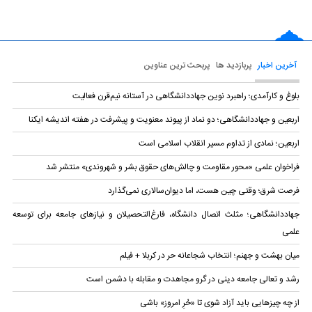
آخرین اخبار
پربازدید ها
پربحث ترین عناوین
بلوغ و کارآمدی؛ راهبرد نوین جهاددانشگاهی در آستانه نیم‌قرن فعالیت
اربعین و جهاددانشگاهی؛ دو نماد از پیوند معنویت و پیشرفت در هفته اندیشه ایکنا
اربعین؛ نمادی از تداوم مسیر انقلاب اسلامی است
فراخوان علمی «محور مقاومت و چالش‌های حقوق بشر و شهروندی» منتشر شد
فرصت شرق؛ وقتی چین هست، اما دیوان‌سالاری نمی‌گذارد
جهاددانشگاهی؛ مثلث اتصال دانشگاه، فارغ‌التحصیلان و نیازهای جامعه برای توسعه
علمی
میان بهشت و جهنم؛ انتخاب شجاعانه حر در کربلا + فیلم
رشد و تعالی جامعه دینی در گرو مجاهدت و مقابله با دشمن است
از چه چیزهایی باید آزاد شوی تا «حُرِ امروز» باشی