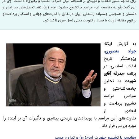
برای تداوم مسیر انقلاب و تأییدی بر انسجام میان «مردم، مکتب و رهبری» دانست. وی در
این گفت‌وگو به مقایسه این مراسم با تشییع حضرت امام (ره)، نقد تحلیل‌های معارضان و
دشمنان و همچنین چشم‌انداز تمدنی ایران در تقابل با قدرت‌های جهانی و استکبار پرداخت و
بر لزوم مقابله دولت با فساد و تقویت دینی نسل جوان تأکید کرد.
به گزارش ایکنا؛
جواد منصوری
،
پژوهشگر تاریخ
انقلاب اسلامی، در
برنامه «
بدرقه آقای
شهید
» به تحلیل
جامعه‌شناختی و
سیاسی مراسم
تشییع پرداخت و
ابعادی از
تفاوت‌های این مراسم با رویدادهای تاریخی پیشین و تأثیرات آن بر آینده را
مورد بررسی قرار داد.
مقایسه با تشییع حضرت امام(ره) و تداوم مسیر